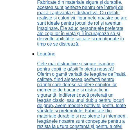
Fabricate din materiale sigure și durabile,
acestea sunt perfecte pentru ore întregi de
joacă captivantă și distractivă. Cu detalii
realiste și culori vii, figurinele noastre pe arc
sunt ideale pentru jocuri de rol și aventuri
imaginare. Ele aduc personajele preferate
ale copiilor în viață și îi încurajează să-și
dezvolte abilitățile sociale și emoționale în
timp ce se distrează.
Leagăne
Cele mai distractive și sigure leagăne
pentru copii le găsiți în oferta noastră!
Oferim o gamă variată de leagăne de înaltă
calitate, fiind alegerea perfectă pentru
părinții care doresc să ofere copiilor lor
momente de bucurie și distracție în
siguranță. Indiferent dacă preferați un
leagăn clasic, sau unul dublu pentru jocuri
de grup, avem modele potrivite pentru toate
vârstele și preferințele. Fabricate din
materiale durabile și rezistente la intemperii,
leagănele noastre sunt concepute pentru a
rezista la uzura constantă și pentru a oferi