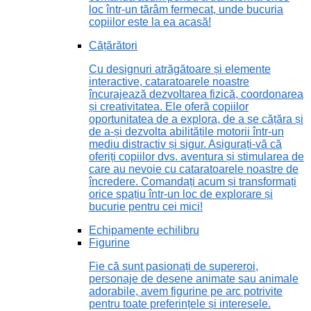
loc într-un tărâm fermecat, unde bucuria
copiilor este la ea acasă!
Cățărători
Cu designuri atrăgătoare și elemente
interactive, cataratoarele noastre
încurajează dezvoltarea fizică, coordonarea
și creativitatea. Ele oferă copiilor
oportunitatea de a explora, de a se cățăra și
de a-și dezvolta abilitățile motorii într-un
mediu distractiv și sigur. Asigurați-vă că
oferiți copiilor dvs. aventura și stimularea de
care au nevoie cu cataratoarele noastre de
încredere. Comandați acum și transformați
orice spațiu într-un loc de explorare și
bucurie pentru cei mici!
Echipamente echilibru
Figurine
Fie că sunt pasionați de supereroi,
personaje de desene animate sau animale
adorabile, avem figurine pe arc potrivite
pentru toate preferințele și interesele.