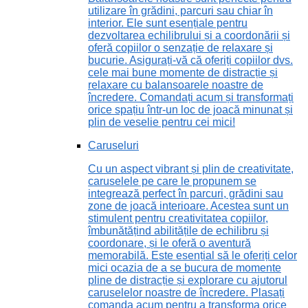
utilizare în grădini, parcuri sau chiar în
interior. Ele sunt esențiale pentru
dezvoltarea echilibrului și a coordonării și
oferă copiilor o senzație de relaxare și
bucurie. Asigurați-vă că oferiți copiilor dvs.
cele mai bune momente de distracție și
relaxare cu balansoarele noastre de
încredere. Comandați acum și transformați
orice spațiu într-un loc de joacă minunat și
plin de veselie pentru cei mici!
Caruseluri
Cu un aspect vibrant și plin de creativitate,
caruselele pe care le propunem se
integrează perfect în parcuri, grădini sau
zone de joacă interioare. Acestea sunt un
stimulent pentru creativitatea copiilor,
îmbunătățind abilitățile de echilibru și
coordonare, și le oferă o aventură
memorabilă. Este esențial să le oferiți celor
mici ocazia de a se bucura de momente
pline de distracție și explorare cu ajutorul
caruselelor noastre de încredere. Plasați
comanda acum pentru a transforma orice