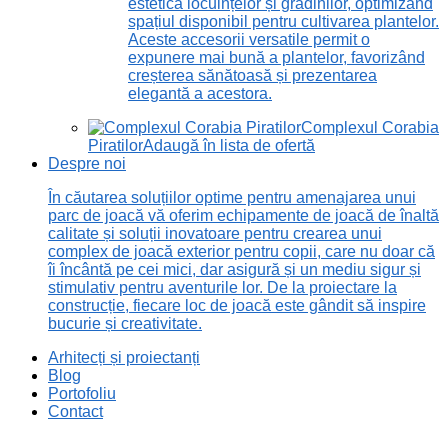
estetică locuințelor și grădinilor, optimizând
spațiul disponibil pentru cultivarea plantelor.
Aceste accesorii versatile permit o
expunere mai bună a plantelor, favorizând
creșterea sănătoasă și prezentarea
elegantă a acestora.
Complexul Corabia
Piratilor
Adaugă în lista de ofertă
Despre noi
În căutarea soluțiilor optime pentru amenajarea unui
parc de joacă vă oferim echipamente de joacă de înaltă
calitate și soluții inovatoare pentru crearea unui
complex de joacă exterior pentru copii, care nu doar că
îi încântă pe cei mici, dar asigură și un mediu sigur și
stimulativ pentru aventurile lor. De la proiectare la
construcție, fiecare loc de joacă este gândit să inspire
bucurie și creativitate.
Arhitecți și proiectanți
Blog
Portofoliu
Contact