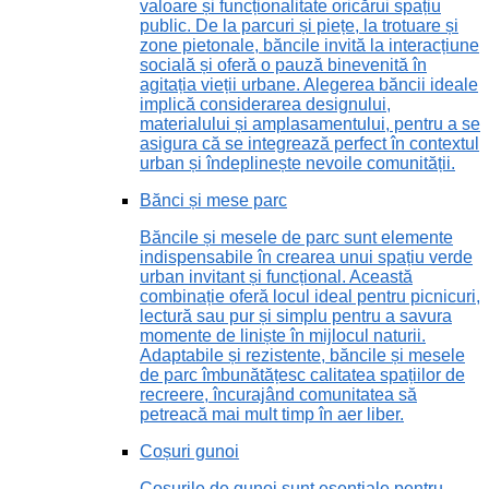
valoare și funcționalitate oricărui spațiu
public. De la parcuri și piețe, la trotuare și
zone pietonale, băncile invită la interacțiune
socială și oferă o pauză binevenită în
agitația vieții urbane. Alegerea băncii ideale
implică considerarea designului,
materialului și amplasamentului, pentru a se
asigura că se integrează perfect în contextul
urban și îndeplinește nevoile comunității.
Bănci și mese parc
Băncile și mesele de parc sunt elemente
indispensabile în crearea unui spațiu verde
urban invitant și funcțional. Această
combinație oferă locul ideal pentru picnicuri,
lectură sau pur și simplu pentru a savura
momente de liniște în mijlocul naturii.
Adaptabile și rezistente, băncile și mesele
de parc îmbunătățesc calitatea spațiilor de
recreere, încurajând comunitatea să
petreacă mai mult timp în aer liber.
Coșuri gunoi
Coșurile de gunoi sunt esențiale pentru