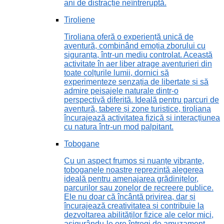
ani de distracție neîntreruptă.
Tiroliene
Tiroliana oferă o experiență unică de
aventură, combinând emoția zborului cu
siguranța, într-un mediu controlat. Această
activitate în aer liber atrage aventurieri din
toate colțurile lumii, dornici să
experimenteze senzația de libertate și să
admire peisajele naturale dintr-o
perspectivă diferită. Ideală pentru parcuri de
aventură, tabere și zone turistice, tiroliana
încurajează activitatea fizică și interacțiunea
cu natura într-un mod palpitant.
Tobogane
Cu un aspect frumos și nuanțe vibrante,
toboganele noastre reprezintă alegerea
ideală pentru amenajarea grădinițelor,
parcurilor sau zonelor de recreere publice.
Ele nu doar că încântă privirea, dar și
încurajează creativitatea și contribuie la
dezvoltarea abilităților fizice ale celor mici,
asigurându-le ore întregi de amuzament.