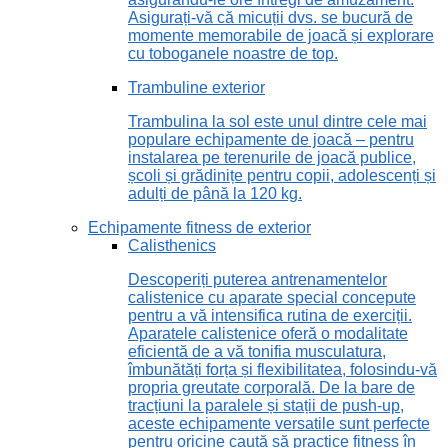
Asigurați-vă că micuții dvs. se bucură de
momente memorabile de joacă și explorare
cu toboganele noastre de top.
Trambuline exterior
Trambulina la sol este unul dintre cele mai
populare echipamente de joacă – pentru
instalarea pe terenurile de joacă publice,
școli și grădinițe pentru copii, adolescenți și
adulți de până la 120 kg.
Echipamente fitness de exterior
Calisthenics
Descoperiți puterea antrenamentelor
calistenice cu aparate special concepute
pentru a vă intensifica rutina de exerciții.
Aparatele calistenice oferă o modalitate
eficientă de a vă tonifia musculatura,
îmbunătăți forța și flexibilitatea, folosindu-vă
propria greutate corporală. De la bare de
tracțiuni la paralele și stații de push-up,
aceste echipamente versatile sunt perfecte
pentru oricine caută să practice fitness în