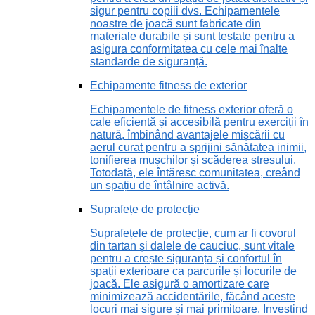
sigur pentru copiii dvs. Echipamentele
noastre de joacă sunt fabricate din
materiale durabile și sunt testate pentru a
asigura conformitatea cu cele mai înalte
standarde de siguranță.
Echipamente fitness de exterior
Echipamentele de fitness exterior oferă o
cale eficientă și accesibilă pentru exerciții în
natură, îmbinând avantajele mișcării cu
aerul curat pentru a sprijini sănătatea inimii,
tonifierea mușchilor și scăderea stresului.
Totodată, ele întăresc comunitatea, creând
un spațiu de întâlnire activă.
Suprafețe de protecție
Suprafețele de protecție, cum ar fi covorul
din tartan și dalele de cauciuc, sunt vitale
pentru a crește siguranța și confortul în
spații exterioare ca parcurile și locurile de
joacă. Ele asigură o amortizare care
minimizează accidentările, făcând aceste
locuri mai sigure și mai primitoare. Investind