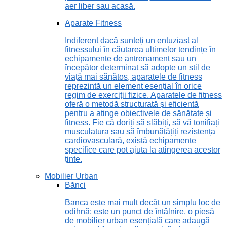
aer liber sau acasă.
Aparate Fitness
Indiferent dacă sunteți un entuziast al
fitnessului în căutarea ultimelor tendințe în
echipamente de antrenament sau un
începător determinat să adopte un stil de
viață mai sănătos, aparatele de fitness
reprezintă un element esențial în orice
regim de exerciții fizice. Aparatele de fitness
oferă o metodă structurată și eficientă
pentru a atinge obiectivele de sănătate și
fitness. Fie că doriți să slăbiți, să vă tonifiați
musculatura sau să îmbunătățiți rezistența
cardiovasculară, există echipamente
specifice care pot ajuta la atingerea acestor
ținte.
Mobilier Urban
Bănci
Banca este mai mult decât un simplu loc de
odihnă; este un punct de întâlnire, o piesă
de mobilier urban esențială care adaugă