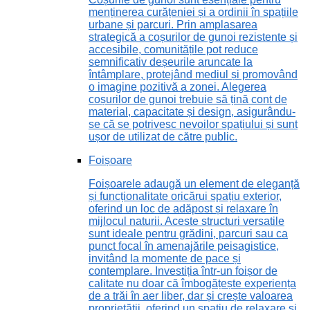
menținerea curățeniei și a ordinii în spațiile
urbane și parcuri. Prin amplasarea
strategică a coșurilor de gunoi rezistente și
accesibile, comunitățile pot reduce
semnificativ deșeurile aruncate la
întâmplare, protejând mediul și promovând
o imagine pozitivă a zonei. Alegerea
coșurilor de gunoi trebuie să țină cont de
material, capacitate și design, asigurându-
se că se potrivesc nevoilor spațiului și sunt
ușor de utilizat de către public.
Foișoare
Foișoarele adaugă un element de eleganță
și funcționalitate oricărui spațiu exterior,
oferind un loc de adăpost și relaxare în
mijlocul naturii. Aceste structuri versatile
sunt ideale pentru grădini, parcuri sau ca
punct focal în amenajările peisagistice,
invitând la momente de pace și
contemplare. Investiția într-un foișor de
calitate nu doar că îmbogățește experiența
de a trăi în aer liber, dar și crește valoarea
proprietății, oferind un spațiu de relaxare și