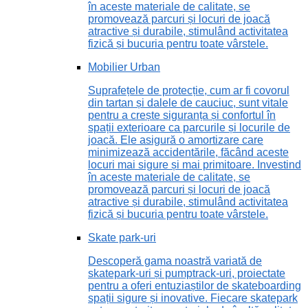
în aceste materiale de calitate, se
promovează parcuri și locuri de joacă
atractive și durabile, stimulând activitatea
fizică și bucuria pentru toate vârstele.
Mobilier Urban
Suprafețele de protecție, cum ar fi covorul
din tartan și dalele de cauciuc, sunt vitale
pentru a crește siguranța și confortul în
spații exterioare ca parcurile și locurile de
joacă. Ele asigură o amortizare care
minimizează accidentările, făcând aceste
locuri mai sigure și mai primitoare. Investind
în aceste materiale de calitate, se
promovează parcuri și locuri de joacă
atractive și durabile, stimulând activitatea
fizică și bucuria pentru toate vârstele.
Skate park-uri
Descoperă gama noastră variată de
skatepark-uri și pumptrack-uri, proiectate
pentru a oferi entuziaștilor de skateboarding
spații sigure și inovative. Fiecare skatepark