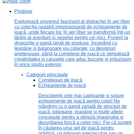
Produse
Explorează universul fascinant al distracției în aer liber
cu colecția noastră impresionantă de echipamente de
joacă, unde fiecare loc în aer liber se transformă într-un
tărâm al aventurii și veseliei pentru cei mici. Punem la
dispoziție o gamă largă de produse, începând cu
leagăne și balansoare viu colorate, cu designuri
prietenoase, până la complexe de joacă ce stimulează
creativitatea și carusele care aduc bucurie și entuziasm
în orice spațiu exterior.
Categorii principale
Complexuri de joacă
Echipamente de joacă
Descoperiți cele mai captivante și sigure
echipamente de joacă pentru copii! Ne
mândrim cu o gamă variată de structuri de
joacă, tobogane, leagăne și multe altele,
concepute pentru a stimula imaginația și
dezvoltarea fizică a celor mici. Fie că sunteți
în căutarea unui set de joacă pentru
grădină, un tobogan spectaculos sau un