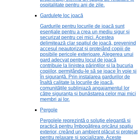
ospitalitate pentru ani de zile.
Gardulețe loc joacă
Gardurile pentru locurile de joacă sunt
esențiale pentru a crea un mediu sigur și
securizat pentru cei mici. Acestea
delimitează clar spațiul de joacă, prevenind
accesul neautorizat și protejând copiii de
posibile pericole exterioare. Alegerea unui
gard adecvat pentru locul de joacă
contribuie la liniștea părinților și la bucuria
copiilor, permițându-le să se joace în voie și
în siguranță. Prin instalarea gardurilor de
înaltă calitate la locurile de joacă,
comunitățile subliniază angajamentul lor
către siguranța și bunăstarea celor mai mici
membri ai lor.
Pergole
Pergolele reprezintă o soluție elegantă și
practică pentru îmbogățirea oricărui spațiu
exterior, creând un ambient plăcut și protejat
pentru relaxare și socializare. Aceste