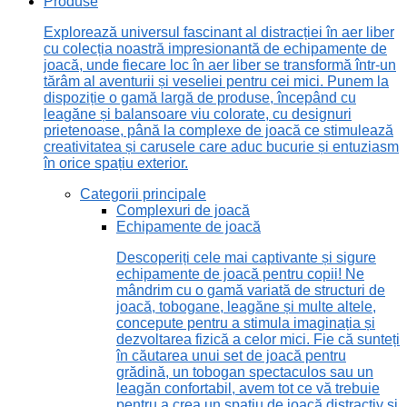
Produse
Explorează universul fascinant al distracției în aer liber
cu colecția noastră impresionantă de echipamente de
joacă, unde fiecare loc în aer liber se transformă într-un
tărâm al aventurii și veseliei pentru cei mici. Punem la
dispoziție o gamă largă de produse, începând cu
leagăne și balansoare viu colorate, cu designuri
prietenoase, până la complexe de joacă ce stimulează
creativitatea și carusele care aduc bucurie și entuziasm
în orice spațiu exterior.
Categorii principale
Complexuri de joacă
Echipamente de joacă
Descoperiți cele mai captivante și sigure
echipamente de joacă pentru copii! Ne
mândrim cu o gamă variată de structuri de
joacă, tobogane, leagăne și multe altele,
concepute pentru a stimula imaginația și
dezvoltarea fizică a celor mici. Fie că sunteți
în căutarea unui set de joacă pentru
grădină, un tobogan spectaculos sau un
leagăn confortabil, avem tot ce vă trebuie
pentru a crea un spațiu de joacă distractiv și