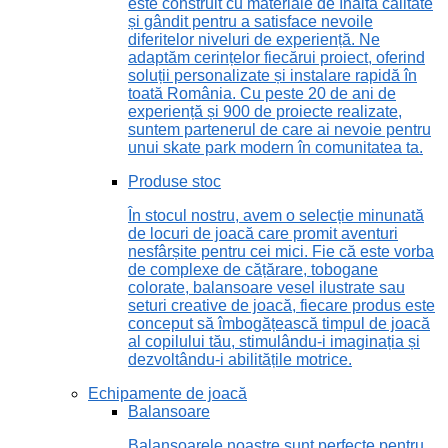
este construit cu materiale de înaltă calitate
și gândit pentru a satisface nevoile
diferitelor niveluri de experiență. Ne
adaptăm cerințelor fiecărui proiect, oferind
soluții personalizate și instalare rapidă în
toată România. Cu peste 20 de ani de
experiență și 900 de proiecte realizate,
suntem partenerul de care ai nevoie pentru
unui skate park modern în comunitatea ta.
Produse stoc
În stocul nostru, avem o selecție minunată
de locuri de joacă care promit aventuri
nesfârșite pentru cei mici. Fie că este vorba
de complexe de cățărare, tobogane
colorate, balansoare vesel ilustrate sau
seturi creative de joacă, fiecare produs este
conceput să îmbogățească timpul de joacă
al copilului tău, stimulându-i imaginația și
dezvoltându-i abilitățile motrice.
Echipamente de joacă
Balansoare
Balansoarele noastre sunt perfecte pentru