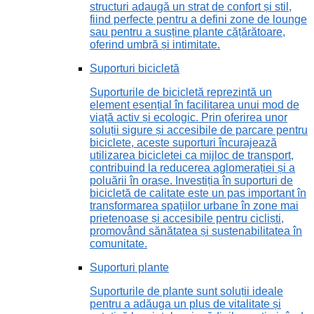
structuri adaugă un strat de confort și stil,
fiind perfecte pentru a defini zone de lounge
sau pentru a susține plante cățărătoare,
oferind umbră și intimitate.
Suporturi bicicletă
Suporturile de bicicletă reprezintă un
element esențial în facilitarea unui mod de
viață activ și ecologic. Prin oferirea unor
soluții sigure și accesibile de parcare pentru
biciclete, aceste suporturi încurajează
utilizarea bicicletei ca mijloc de transport,
contribuind la reducerea aglomerației și a
poluării în orașe. Investiția în suporturi de
bicicletă de calitate este un pas important în
transformarea spațiilor urbane în zone mai
prietenoase și accesibile pentru cicliști,
promovând sănătatea și sustenabilitatea în
comunitate.
Suporturi plante
Suporturile de plante sunt soluții ideale
pentru a adăuga un plus de vitalitate și