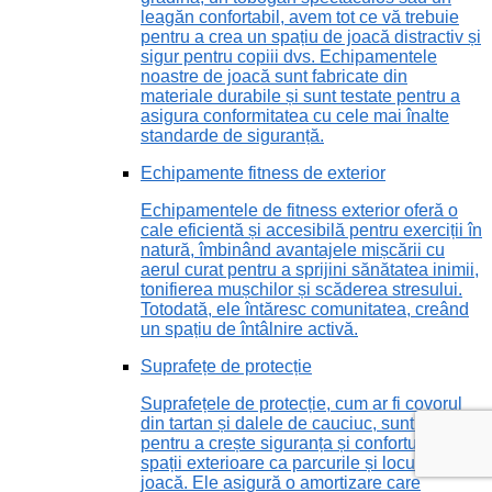
leagăn confortabil, avem tot ce vă trebuie
pentru a crea un spațiu de joacă distractiv și
sigur pentru copiii dvs. Echipamentele
noastre de joacă sunt fabricate din
materiale durabile și sunt testate pentru a
asigura conformitatea cu cele mai înalte
standarde de siguranță.
Echipamente fitness de exterior
Echipamentele de fitness exterior oferă o
cale eficientă și accesibilă pentru exerciții în
natură, îmbinând avantajele mișcării cu
aerul curat pentru a sprijini sănătatea inimii,
tonifierea mușchilor și scăderea stresului.
Totodată, ele întăresc comunitatea, creând
un spațiu de întâlnire activă.
Suprafețe de protecție
Suprafețele de protecție, cum ar fi covorul
din tartan și dalele de cauciuc, sunt vitale
pentru a crește siguranța și confortul în
spații exterioare ca parcurile și locurile de
joacă. Ele asigură o amortizare care