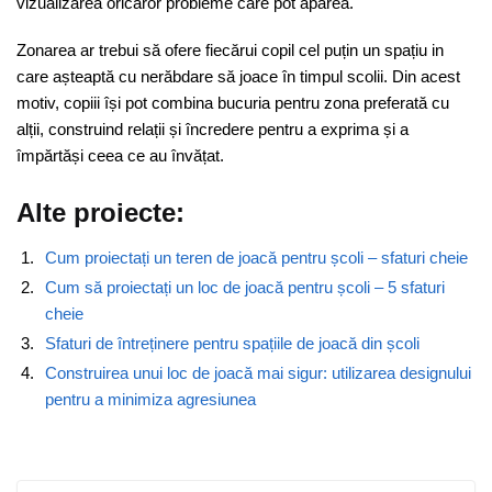
vizualizarea oricăror probleme care pot apărea.
Zonarea ar trebui să ofere fiecărui copil cel puțin un spațiu in
care așteaptă cu nerăbdare să joace în timpul scolii. Din acest
motiv, copiii își pot combina bucuria pentru zona preferată cu
alții, construind relații și încredere pentru a exprima și a
împărtăși ceea ce au învățat.
Alte proiecte:
Cum proiectați un teren de joacă pentru școli – sfaturi cheie
Cum să proiectați un loc de joacă pentru școli – 5 sfaturi
cheie
Sfaturi de întreținere pentru spațiile de joacă din școli
Construirea unui loc de joacă mai sigur: utilizarea designului
pentru a minimiza agresiunea