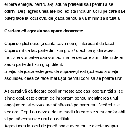
elibera energie, pentru a-și aduna prietenii sau pentru a se
odihni. Deși agresiunea are loc, există încă un lucru pe care să-l
puteți face la locul dvs. de joacă pentru a vă minimiza situația.
Credem că agresiunea apare deoarece:
Copiii se plictisesc și caută ceva nou și interesant de făcut.
Copiii simt că fac parte dintr-un grup / o echipă și din acest
motiv, ei vor batea sau vor tachina pe cei care sunt diferiti de ei
sau o parte dintr-un grup diferit.
Spațiul de joacă este greu de supravegheat (pot exista spații
ascunse), ceea ce face mai ușor pentru copii să se poarte urât.
Asigurați-vă că fiecare copil primește aceleași oportunități și se
simte egal, este extrem de important pentru menținerea unui
angajament și dezvoltare sănătoasă pe parcursul fiecărei zile
școlare. Copiii au nevoie de un mediu în care se simt confortabil
și pot să comunice unul cu celălalt.
Agresiunea la locul de joacă poate avea multe efecte asupra