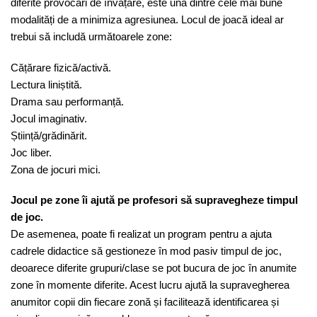
diferite provocări de învățare, este una dintre cele mai bune
modalități de a minimiza agresiunea. Locul de joacă ideal ar
trebui să includă următoarele zone:
Cățărare fizică/activă.
Lectura liniștită.
Drama sau performanță.
Jocul imaginativ.
Știință/grădinărit.
Joc liber.
Zona de jocuri mici.
Jocul pe zone îi ajută pe profesori să supravegheze timpul
de joc.
De asemenea, poate fi realizat un program pentru a ajuta
cadrele didactice să gestioneze în mod pasiv timpul de joc,
deoarece diferite grupuri/clase se pot bucura de joc în anumite
zone în momente diferite. Acest lucru ajută la supravegherea
anumitor copii din fiecare zonă și facilitează identificarea și