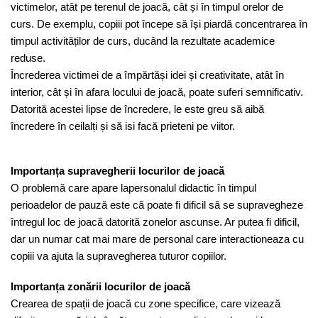
victimelor, atât pe terenul de joacă, cât și în timpul orelor de
curs. De exemplu, copiii pot începe să își piardă concentrarea în
timpul activităților de curs, ducând la rezultate academice
reduse.
Încrederea victimei de a împărtăși idei și creativitate, atât în
interior, cât și în afara locului de joacă, poate suferi semnificativ.
Datorită acestei lipse de încredere, le este greu să aibă
încredere în ceilalți și să isi facă prieteni pe viitor.
Importanța supravegherii locurilor de joacă
O problemă care apare lapersonalul didactic în timpul
perioadelor de pauză este că poate fi dificil să se supravegheze
întregul loc de joacă datorită zonelor ascunse. Ar putea fi dificil,
dar un numar cat mai mare de personal care interactioneaza cu
copiii va ajuta la supravegherea tuturor copiilor.
Importanța zonării locurilor de joacă
Crearea de spații de joacă cu zone specifice, care vizează