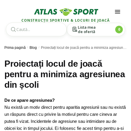
CONSTRUCȚII SPORTIVE & LOCURI DE JOACĂ
Lista mea
0
de ofertă
Skip
Skip
Prima pagină
/
Blog
/
Proiectați locul de joacă pentru a minimiza agresiunea din școli
to
to
navigation
content
Proiectați locul de joacă
pentru a minimiza agresiunea
din școli
De ce apare agresiunea?
Nu există un motiv direct pentru aparitia agresiunii sau nu există
un răspuns direct cu privire la motivul pentru care cineva ar
putea fi vizat. Incidentele de agresiune sau intimidare au de
obicei loc in timpul jocului. Ei folosesc fie acest timp pentru a-si