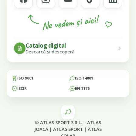
Ne vedem și aici!
Catalog digital
Descarcă și descoperă
ISO 9001
ISO 14001
ISCIR
EN 1176
© ATLAS SPORT S.R.L. –
ATLAS
JOACA
|
ATLAS SPORT
|
ATLAS
SOLAR