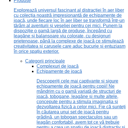
Produse
Explorează universul fascinant al distracției în aer liber
cu colecția noastră impresionantă de echipamente de
joacă, unde fiecare loc în aer liber se transformă într-un
tărâm al aventurii și veseliei pentru cei mici. Punem la
dispoziție o gamă largă de produse, începând cu
leagăne și balansoare viu colorate, cu designuri
prietenoase, până la complexe de joacă ce stimulează
creativitatea și carusele care aduc bucurie și entuziasm
în orice spațiu exterior.
Categorii principale
Complexuri de joacă
Echipamente de joacă
Descoperiți cele mai captivante și sigure
echipamente de joacă pentru copii! Ne
mândrim cu o gamă variată de structuri de
joacă, tobogane, leagăne și multe altele,
concepute pentru a stimula imaginația și
dezvoltarea fizică a celor mici. Fie că sunteți
în căutarea unui set de joacă pentru
grădină, un tobogan spectaculos sau un
leagăn confortabil, avem tot ce vă trebuie
pentru a crea un spațiu de joacă distractiv și