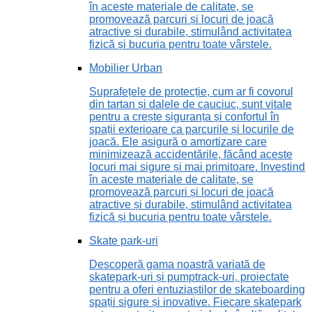
în aceste materiale de calitate, se
promovează parcuri și locuri de joacă
atractive și durabile, stimulând activitatea
fizică și bucuria pentru toate vârstele.
Mobilier Urban
Suprafețele de protecție, cum ar fi covorul
din tartan și dalele de cauciuc, sunt vitale
pentru a crește siguranța și confortul în
spații exterioare ca parcurile și locurile de
joacă. Ele asigură o amortizare care
minimizează accidentările, făcând aceste
locuri mai sigure și mai primitoare. Investind
în aceste materiale de calitate, se
promovează parcuri și locuri de joacă
atractive și durabile, stimulând activitatea
fizică și bucuria pentru toate vârstele.
Skate park-uri
Descoperă gama noastră variată de
skatepark-uri și pumptrack-uri, proiectate
pentru a oferi entuziaștilor de skateboarding
spații sigure și inovative. Fiecare skatepark