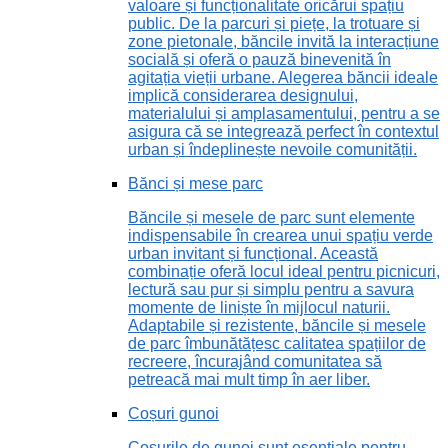
valoare și funcționalitate oricărui spațiu
public. De la parcuri și piețe, la trotuare și
zone pietonale, băncile invită la interacțiune
socială și oferă o pauză binevenită în
agitația vieții urbane. Alegerea băncii ideale
implică considerarea designului,
materialului și amplasamentului, pentru a se
asigura că se integrează perfect în contextul
urban și îndeplinește nevoile comunității.
Bănci și mese parc
Băncile și mesele de parc sunt elemente
indispensabile în crearea unui spațiu verde
urban invitant și funcțional. Această
combinație oferă locul ideal pentru picnicuri,
lectură sau pur și simplu pentru a savura
momente de liniște în mijlocul naturii.
Adaptabile și rezistente, băncile și mesele
de parc îmbunătățesc calitatea spațiilor de
recreere, încurajând comunitatea să
petreacă mai mult timp în aer liber.
Coșuri gunoi
Coșurile de gunoi sunt esențiale pentru