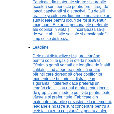
Fabricate din materiale sigure și durabile,
acestea sunt perfecte pentru ore întregi de
joacă captivantă și distractivă. Cu detalii
realiste și culori vii, figurinele noastre pe arc
sunt ideale pentru jocuri de rol și aventuri
imaginare. Ele aduc personajele preferate
ale copiilor în viață și îi încurajează să-și
dezvolte abilitățile sociale și emoționale în
timp ce se distrează.
Leagăne
Cele mai distractive și sigure leagăne
pentru copii le găsiți în oferta noastră!
Oferim o gamă variată de leagăne de înaltă
calitate, fiind alegerea perfectă pentru
părinții care doresc să ofere copiilor lor
momente de bucurie și distracție în
siguranță. Indiferent dacă preferați un
leagăn clasic, sau unul dublu pentru jocuri
de grup, avem modele potrivite pentru toate
vârstele și preferințele. Fabricate din
materiale durabile și rezistente la intemperii,
leagănele noastre sunt concepute pentru a
rezista la uzura constantă și pentru a oferi