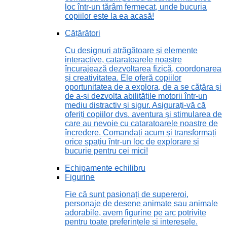
loc într-un tărâm fermecat, unde bucuria
copiilor este la ea acasă!
Cățărători
Cu designuri atrăgătoare și elemente
interactive, cataratoarele noastre
încurajează dezvoltarea fizică, coordonarea
și creativitatea. Ele oferă copiilor
oportunitatea de a explora, de a se cățăra și
de a-și dezvolta abilitățile motorii într-un
mediu distractiv și sigur. Asigurați-vă că
oferiți copiilor dvs. aventura și stimularea de
care au nevoie cu cataratoarele noastre de
încredere. Comandați acum și transformați
orice spațiu într-un loc de explorare și
bucurie pentru cei mici!
Echipamente echilibru
Figurine
Fie că sunt pasionați de supereroi,
personaje de desene animate sau animale
adorabile, avem figurine pe arc potrivite
pentru toate preferințele și interesele.