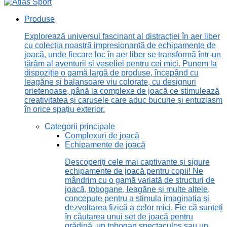
Produse
Explorează universul fascinant al distracției în aer liber
cu colecția noastră impresionantă de echipamente de
joacă, unde fiecare loc în aer liber se transformă într-un
tărâm al aventurii și veseliei pentru cei mici. Punem la
dispoziție o gamă largă de produse, începând cu
leagăne și balansoare viu colorate, cu designuri
prietenoase, până la complexe de joacă ce stimulează
creativitatea și carusele care aduc bucurie și entuziasm
în orice spațiu exterior.
Categorii principale
Complexuri de joacă
Echipamente de joacă
Descoperiți cele mai captivante și sigure
echipamente de joacă pentru copii! Ne
mândrim cu o gamă variată de structuri de
joacă, tobogane, leagăne și multe altele,
concepute pentru a stimula imaginația și
dezvoltarea fizică a celor mici. Fie că sunteți
în căutarea unui set de joacă pentru
grădină, un tobogan spectaculos sau un