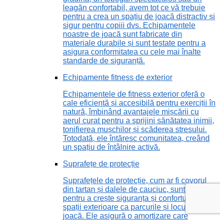
leagăn confortabil, avem tot ce vă trebuie
pentru a crea un spațiu de joacă distractiv și
sigur pentru copiii dvs. Echipamentele
noastre de joacă sunt fabricate din
materiale durabile și sunt testate pentru a
asigura conformitatea cu cele mai înalte
standarde de siguranță.
Echipamente fitness de exterior
Echipamentele de fitness exterior oferă o
cale eficientă și accesibilă pentru exerciții în
natură, îmbinând avantajele mișcării cu
aerul curat pentru a sprijini sănătatea inimii,
tonifierea mușchilor și scăderea stresului.
Totodată, ele întăresc comunitatea, creând
un spațiu de întâlnire activă.
Suprafețe de protecție
Suprafețele de protecție, cum ar fi covorul
din tartan și dalele de cauciuc, sunt vitale
pentru a crește siguranța și confortul în
spații exterioare ca parcurile și locurile de
joacă. Ele asigură o amortizare care