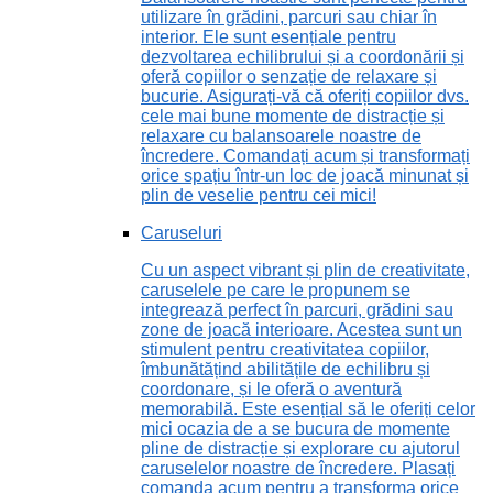
utilizare în grădini, parcuri sau chiar în
interior. Ele sunt esențiale pentru
dezvoltarea echilibrului și a coordonării și
oferă copiilor o senzație de relaxare și
bucurie. Asigurați-vă că oferiți copiilor dvs.
cele mai bune momente de distracție și
relaxare cu balansoarele noastre de
încredere. Comandați acum și transformați
orice spațiu într-un loc de joacă minunat și
plin de veselie pentru cei mici!
Caruseluri
Cu un aspect vibrant și plin de creativitate,
caruselele pe care le propunem se
integrează perfect în parcuri, grădini sau
zone de joacă interioare. Acestea sunt un
stimulent pentru creativitatea copiilor,
îmbunătățind abilitățile de echilibru și
coordonare, și le oferă o aventură
memorabilă. Este esențial să le oferiți celor
mici ocazia de a se bucura de momente
pline de distracție și explorare cu ajutorul
caruselelor noastre de încredere. Plasați
comanda acum pentru a transforma orice