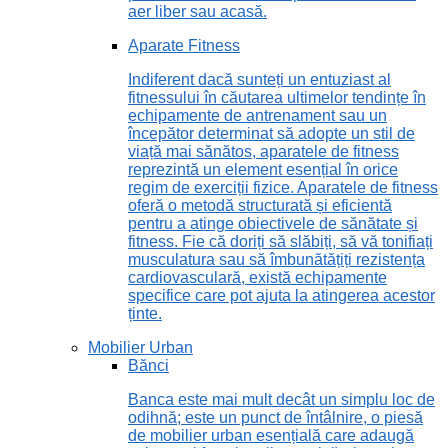
aer liber sau acasă.
Aparate Fitness
Indiferent dacă sunteți un entuziast al
fitnessului în căutarea ultimelor tendințe în
echipamente de antrenament sau un
începător determinat să adopte un stil de
viață mai sănătos, aparatele de fitness
reprezintă un element esențial în orice
regim de exerciții fizice. Aparatele de fitness
oferă o metodă structurată și eficientă
pentru a atinge obiectivele de sănătate și
fitness. Fie că doriți să slăbiți, să vă tonifiați
musculatura sau să îmbunătățiți rezistența
cardiovasculară, există echipamente
specifice care pot ajuta la atingerea acestor
ținte.
Mobilier Urban
Bănci
Banca este mai mult decât un simplu loc de
odihnă; este un punct de întâlnire, o piesă
de mobilier urban esențială care adaugă