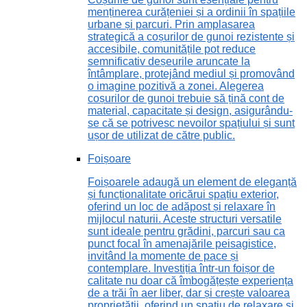
menținerea curățeniei și a ordinii în spațiile
urbane și parcuri. Prin amplasarea
strategică a coșurilor de gunoi rezistente și
accesibile, comunitățile pot reduce
semnificativ deșeurile aruncate la
întâmplare, protejând mediul și promovând
o imagine pozitivă a zonei. Alegerea
coșurilor de gunoi trebuie să țină cont de
material, capacitate și design, asigurându-
se că se potrivesc nevoilor spațiului și sunt
ușor de utilizat de către public.
Foișoare
Foișoarele adaugă un element de eleganță
și funcționalitate oricărui spațiu exterior,
oferind un loc de adăpost și relaxare în
mijlocul naturii. Aceste structuri versatile
sunt ideale pentru grădini, parcuri sau ca
punct focal în amenajările peisagistice,
invitând la momente de pace și
contemplare. Investiția într-un foișor de
calitate nu doar că îmbogățește experiența
de a trăi în aer liber, dar și crește valoarea
proprietății, oferind un spațiu de relaxare și