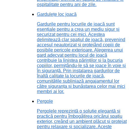
ospitalitate pentru ani de zile.
Gardulețe loc joacă
Gardurile pentru locurile de joacă sunt
esențiale pentru a crea un mediu sigur și
securizat pentru cei mici. Acestea
delimitează clar spațiul de joacă, prevenind
accesul neautorizat și protejând copiii de
posibile pericole exterioare. Alegerea unui
gard adecvat pentru locul de joacă
contribuie la liniștea părinților și la bucuria
copiilor, permițându-le să se joace în voie și
în siguranță. Prin instalarea gardurilor de
înaltă calitate la locurile de joacă,
comunitățile subliniază angajamentul lor
către siguranța și bunăstarea celor mai mici
membri ai lor.
Pergole
Pergolele reprezintă o soluție elegantă și
practică pentru îmbogățirea oricărui spațiu
exterior, creând un ambient plăcut și protejat
pentru relaxare și socializare. Aceste