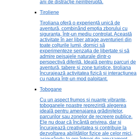
ani de distracție neîntreruptă.
Tiroliene
Tiroliana oferă o experiență unică de
aventură, combinând emoția zborului cu
siguranța, într-un mediu controlat. Această
activitate în aer liber atrage aventurieri din
toate colțurile lumii, dornici să
experimenteze senzația de libertate și să
admire peisajele naturale dintr-o
perspectivă diferită. Ideală pentru parcuri de
aventură, tabere și zone turistice, tiroliana
încurajează activitatea fizică și interacțiunea
cu natura într-un mod palpitant.
Tobogane
Cu un aspect frumos și nuanțe vibrante,
toboganele noastre reprezintă alegerea
ideală pentru amenajarea grădinițelor,
parcurilor sau zonelor de recreere publice.
Ele nu doar că încântă privirea, dar și
încurajează creativitatea și contribuie la
dezvoltarea abilităților fizice ale celor mici,
asigurându-le ore întregi de amuzament.