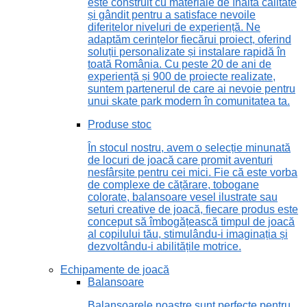
este construit cu materiale de înaltă calitate
și gândit pentru a satisface nevoile
diferitelor niveluri de experiență. Ne
adaptăm cerințelor fiecărui proiect, oferind
soluții personalizate și instalare rapidă în
toată România. Cu peste 20 de ani de
experiență și 900 de proiecte realizate,
suntem partenerul de care ai nevoie pentru
unui skate park modern în comunitatea ta.
Produse stoc
În stocul nostru, avem o selecție minunată
de locuri de joacă care promit aventuri
nesfârșite pentru cei mici. Fie că este vorba
de complexe de cățărare, tobogane
colorate, balansoare vesel ilustrate sau
seturi creative de joacă, fiecare produs este
conceput să îmbogățească timpul de joacă
al copilului tău, stimulându-i imaginația și
dezvoltându-i abilitățile motrice.
Echipamente de joacă
Balansoare
Balansoarele noastre sunt perfecte pentru