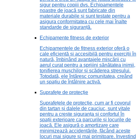
sigur pentru copiii dvs. Echipamentele
noastre de joacă sunt fabricate din
materiale durabile și sunt testate pentru a
asigura conformitatea cu cele mai înalte
standarde de siguranță.
Echipamente fitness de exterior
Echipamentele de fitness exterior oferă o
cale eficientă și accesibilă pentru exerciții în
natură, îmbinând avantajele mișcării cu
aerul curat pentru a sprijini sănătatea inimii,
tonifierea mușchilor și scăderea stresului.
Totodată, ele întăresc comunitatea, creând
un spațiu de întâlnire activă.
Suprafețe de protecție
Suprafețele de protecție, cum ar fi covorul
din tartan și dalele de cauciuc, sunt vitale
pentru a crește siguranța și confortul în
spații exterioare ca parcurile și locurile de
joacă. Ele asigură o amortizare care
minimizează accidentările, făcând aceste
locuri mai sigure și mai primitoare. Investind