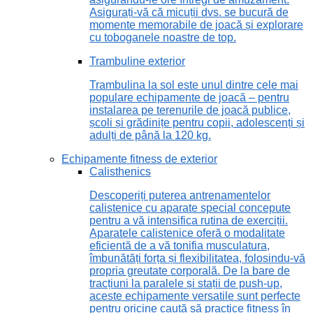
Asigurați-vă că micuții dvs. se bucură de
momente memorabile de joacă și explorare
cu toboganele noastre de top.
Trambuline exterior
Trambulina la sol este unul dintre cele mai
populare echipamente de joacă – pentru
instalarea pe terenurile de joacă publice,
școli și grădinițe pentru copii, adolescenți și
adulți de până la 120 kg.
Echipamente fitness de exterior
Calisthenics
Descoperiți puterea antrenamentelor
calistenice cu aparate special concepute
pentru a vă intensifica rutina de exerciții.
Aparatele calistenice oferă o modalitate
eficientă de a vă tonifia musculatura,
îmbunătăți forța și flexibilitatea, folosindu-vă
propria greutate corporală. De la bare de
tracțiuni la paralele și stații de push-up,
aceste echipamente versatile sunt perfecte
pentru oricine caută să practice fitness în