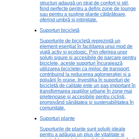
structuri adaugă un strat de confort și stil,
fiind perfecte pentru a defini zone de lounge
sau pentru a susține plante cățărătoare,
oferind umbră și intimitate.
Suporturi bicicletă
Suporturile de bicicletă reprezintă un
element esențial în facilitarea unui mod de
viață activ și ecologic. Prin oferirea unor
soluții sigure și accesibile de parcare pentru
biciclete, aceste suporturi încurajează
utilizarea bicicletei ca mijloc de transport,
contribuind la reducerea aglomerației și a
poluării în orașe. Investiția în suporturi de
bicicletă de calitate este un pas important în
transformarea spațiilor urbane în zone mai
prietenoase și accesibile pentru cicliști,
promovând sănătatea și sustenabilitatea în
comunitate.
Suporturi plante
Suporturile de plante sunt soluții ideale
pentru a adăuga un plus de vitalitate și