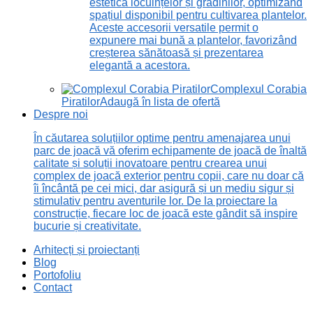
estetică locuințelor și grădinilor, optimizând
spațiul disponibil pentru cultivarea plantelor.
Aceste accesorii versatile permit o
expunere mai bună a plantelor, favorizând
creșterea sănătoasă și prezentarea
elegantă a acestora.
Complexul Corabia
Piratilor
Adaugă în lista de ofertă
Despre noi
În căutarea soluțiilor optime pentru amenajarea unui
parc de joacă vă oferim echipamente de joacă de înaltă
calitate și soluții inovatoare pentru crearea unui
complex de joacă exterior pentru copii, care nu doar că
îi încântă pe cei mici, dar asigură și un mediu sigur și
stimulativ pentru aventurile lor. De la proiectare la
construcție, fiecare loc de joacă este gândit să inspire
bucurie și creativitate.
Arhitecți și proiectanți
Blog
Portofoliu
Contact