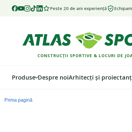
Peste 20 de ani experiență
Echipame
CONSTRUCȚII SPORTIVE & LOCURI DE JO
Produse
Despre noi
Arhitecți și proiectanț
Skip
Skip
to
to
Prima pagină
navigation
content