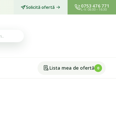
0753 476 771
Solicită ofertă
L–V: 08:00 – 16:30
Lista mea de ofertă
0