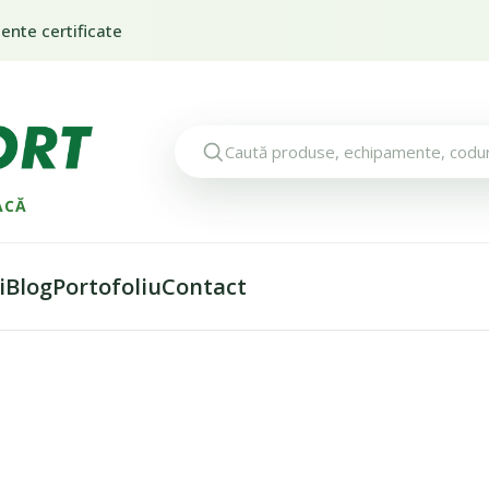
nte certificate
ACĂ
i
Blog
Portofoliu
Contact