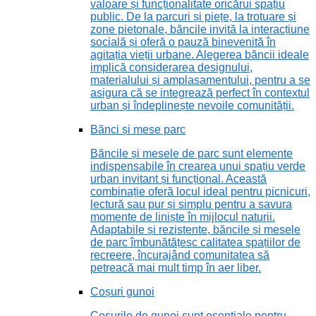
valoare și funcționalitate oricărui spațiu
public. De la parcuri și piețe, la trotuare și
zone pietonale, băncile invită la interacțiune
socială și oferă o pauză binevenită în
agitația vieții urbane. Alegerea băncii ideale
implică considerarea designului,
materialului și amplasamentului, pentru a se
asigura că se integrează perfect în contextul
urban și îndeplinește nevoile comunității.
Bănci și mese parc
Băncile și mesele de parc sunt elemente
indispensabile în crearea unui spațiu verde
urban invitant și funcțional. Această
combinație oferă locul ideal pentru picnicuri,
lectură sau pur și simplu pentru a savura
momente de liniște în mijlocul naturii.
Adaptabile și rezistente, băncile și mesele
de parc îmbunătățesc calitatea spațiilor de
recreere, încurajând comunitatea să
petreacă mai mult timp în aer liber.
Coșuri gunoi
Coșurile de gunoi sunt esențiale pentru