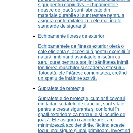
sigur pentru copiii dvs. Echipamentele
noastre de joacă sunt fabricate din
materiale durabile și sunt testate pentru a
asigura conformitatea cu cele mai înalte
standarde de siguranță.
Echipamente fitness de exterior
Echipamentele de fitness exterior oferă o
cale eficientă și accesibilă pentru exerciții în
natură, îmbinând avantajele mișcării cu
aerul curat pentru a sprijini sănătatea inimii,
tonifierea mușchilor și scăderea stresului.
Totodată, ele întăresc comunitatea, creând
un spațiu de întâlnire activă.
Suprafețe de protecție
Suprafețele de protecție, cum ar fi covorul
din tartan și dalele de cauciuc, sunt vitale
pentru a crește siguranța și confortul în
spații exterioare ca parcurile și locurile de
joacă. Ele asigură o amortizare care
minimizează accidentările, făcând aceste
locuri mai sigure și mai primitoare. Investind