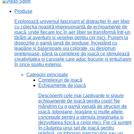
Produse
Explorează universul fascinant al distracției în aer liber
cu colecția noastră impresionantă de echipamente de
joacă, unde fiecare loc în aer liber se transformă într-un
tărâm al aventurii și veseliei pentru cei mici. Punem la
dispoziție o gamă largă de produse, începând cu
leagăne și balansoare viu colorate, cu designuri
prietenoase, până la complexe de joacă ce stimulează
creativitatea și carusele care aduc bucurie și entuziasm
în orice spațiu exterior.
Categorii principale
Complexuri de joacă
Echipamente de joacă
Descoperiți cele mai captivante și sigure
echipamente de joacă pentru copii! Ne
mândrim cu o gamă variată de structuri de
joacă, tobogane, leagăne și multe altele,
concepute pentru a stimula imaginația și
dezvoltarea fizică a celor mici. Fie că sunteți
în căutarea unui set de joacă pentru
grădină, un tobogan spectaculos sau un