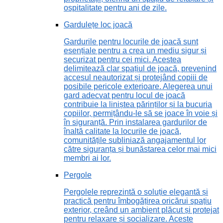
ospitalitate pentru ani de zile.
Gardulețe loc joacă
Gardurile pentru locurile de joacă sunt
esențiale pentru a crea un mediu sigur și
securizat pentru cei mici. Acestea
delimitează clar spațiul de joacă, prevenind
accesul neautorizat și protejând copiii de
posibile pericole exterioare. Alegerea unui
gard adecvat pentru locul de joacă
contribuie la liniștea părinților și la bucuria
copiilor, permițându-le să se joace în voie și
în siguranță. Prin instalarea gardurilor de
înaltă calitate la locurile de joacă,
comunitățile subliniază angajamentul lor
către siguranța și bunăstarea celor mai mici
membri ai lor.
Pergole
Pergolele reprezintă o soluție elegantă și
practică pentru îmbogățirea oricărui spațiu
exterior, creând un ambient plăcut și protejat
pentru relaxare și socializare. Aceste