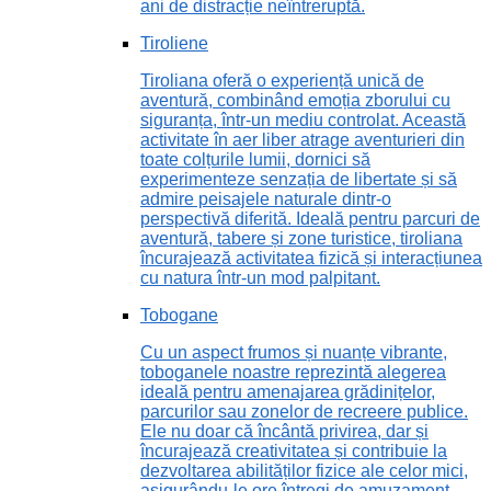
ani de distracție neîntreruptă.
Tiroliene
Tiroliana oferă o experiență unică de
aventură, combinând emoția zborului cu
siguranța, într-un mediu controlat. Această
activitate în aer liber atrage aventurieri din
toate colțurile lumii, dornici să
experimenteze senzația de libertate și să
admire peisajele naturale dintr-o
perspectivă diferită. Ideală pentru parcuri de
aventură, tabere și zone turistice, tiroliana
încurajează activitatea fizică și interacțiunea
cu natura într-un mod palpitant.
Tobogane
Cu un aspect frumos și nuanțe vibrante,
toboganele noastre reprezintă alegerea
ideală pentru amenajarea grădinițelor,
parcurilor sau zonelor de recreere publice.
Ele nu doar că încântă privirea, dar și
încurajează creativitatea și contribuie la
dezvoltarea abilităților fizice ale celor mici,
asigurându-le ore întregi de amuzament.