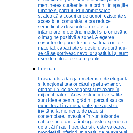
menținerea curățeniei și a ordinii în spațiile
urbane și parcuri. Prin amplasarea
strategică a coșurilor de gunoi rezistente și
accesibile, comunitățile pot reduce
semnificativ deșeurile aruncate la
întâmplare, protejând mediul și promovând
o imagine pozitivă a zonei. Alegerea
coșurilor de gunoi trebuie să țină cont de
material, capacitate și design, asigurându-
se că se potrivesc nevoilor spațiului și sunt
ușor de utilizat de către public.
Foișoare
Foișoarele adaugă un element de eleganță
și funcționalitate oricărui spațiu exterior,
oferind un loc de adăpost și relaxare în
mijlocul naturii. Aceste structuri versatile
sunt ideale pentru grădini, parcuri sau ca
punct focal în amenajările peisagistice,
invitând la momente de pace și
contemplare. Investiția într-un foișor de
calitate nu doar că îmbogățește experiența
de a trăi în aer liber, dar și crește valoarea
proprietății, oferind un spațiu de relaxare și