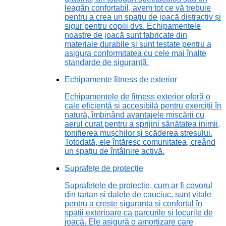
leagăn confortabil, avem tot ce vă trebuie
pentru a crea un spațiu de joacă distractiv și
sigur pentru copiii dvs. Echipamentele
noastre de joacă sunt fabricate din
materiale durabile și sunt testate pentru a
asigura conformitatea cu cele mai înalte
standarde de siguranță.
Echipamente fitness de exterior
Echipamentele de fitness exterior oferă o
cale eficientă și accesibilă pentru exerciții în
natură, îmbinând avantajele mișcării cu
aerul curat pentru a sprijini sănătatea inimii,
tonifierea mușchilor și scăderea stresului.
Totodată, ele întăresc comunitatea, creând
un spațiu de întâlnire activă.
Suprafețe de protecție
Suprafețele de protecție, cum ar fi covorul
din tartan și dalele de cauciuc, sunt vitale
pentru a crește siguranța și confortul în
spații exterioare ca parcurile și locurile de
joacă. Ele asigură o amortizare care