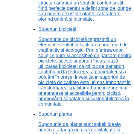
structuri adaugă un strat de confort și stil,
fiind perfecte pentru a defini zone de lounge
sau pentru a susține plante cățărătoare,
oferind umbră și intimitate.
Suporturi bicicletă
Suporturile de bicicletă reprezintă un
element esențial în facilitarea unui mod de
viață activ și ecologic. Prin oferirea unor
soluții sigure și accesibile de parcare pentru
biciclete, aceste suporturi încurajează
utilizarea bicicletei ca mijloc de transport,
contribuind la reducerea aglomerației și a
poluării în orașe. Investiția în suporturi de
bicicletă de calitate este un pas important în
transformarea spațiilor urbane în zone mai
prietenoase și accesibile pentru cicliști,
promovând sănătatea și sustenabilitatea în
comunitate.
Suporturi plante
Suporturile de plante sunt soluții ideale
pentru a adăuga un plus de vitalitate și