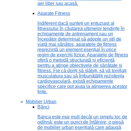
aer liber sau acasă.
Aparate Fitness
Indiferent dacă sunteți un entuziast al
fitnessului în căutarea ultimelor tendințe în
echipamente de antrenament sau un
începător determinat să adopte un stil de
viață mai sănătos, aparatele de fitness
reprezintă un element esențial în orice
regim de exerciții fizice. Aparatele de fitness
oferă o metodă structurată și eficientă
pentru a atinge obiectivele de sănătate și
fitness. Fie că doriți să slăbiți, să vă tonifiați
musculatura sau să îmbunătățiți rezistența
cardiovasculară, există echipamente
specifice care pot ajuta la atingerea acestor
ținte.
Mobilier Urban
Bănci
Banca este mai mult decât un simplu loc de
odihnă; este un punct de întâlnire, o piesă
de mobilier urban esențială care adaugă