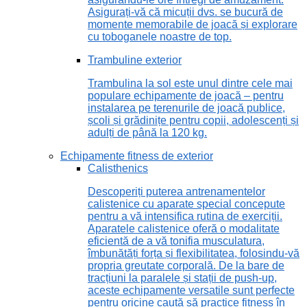
Asigurați-vă că micuții dvs. se bucură de
momente memorabile de joacă și explorare
cu toboganele noastre de top.
Trambuline exterior
Trambulina la sol este unul dintre cele mai
populare echipamente de joacă – pentru
instalarea pe terenurile de joacă publice,
școli și grădinițe pentru copii, adolescenți și
adulți de până la 120 kg.
Echipamente fitness de exterior
Calisthenics
Descoperiți puterea antrenamentelor
calistenice cu aparate special concepute
pentru a vă intensifica rutina de exerciții.
Aparatele calistenice oferă o modalitate
eficientă de a vă tonifia musculatura,
îmbunătăți forța și flexibilitatea, folosindu-vă
propria greutate corporală. De la bare de
tracțiuni la paralele și stații de push-up,
aceste echipamente versatile sunt perfecte
pentru oricine caută să practice fitness în