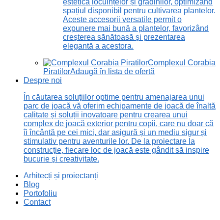
estetică locuințelor și grădinilor, optimizând
spațiul disponibil pentru cultivarea plantelor.
Aceste accesorii versatile permit o
expunere mai bună a plantelor, favorizând
creșterea sănătoasă și prezentarea
elegantă a acestora.
Complexul Corabia
Piratilor
Adaugă în lista de ofertă
Despre noi
În căutarea soluțiilor optime pentru amenajarea unui
parc de joacă vă oferim echipamente de joacă de înaltă
calitate și soluții inovatoare pentru crearea unui
complex de joacă exterior pentru copii, care nu doar că
îi încântă pe cei mici, dar asigură și un mediu sigur și
stimulativ pentru aventurile lor. De la proiectare la
construcție, fiecare loc de joacă este gândit să inspire
bucurie și creativitate.
Arhitecți și proiectanți
Blog
Portofoliu
Contact