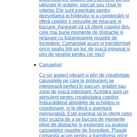
utilizare în grădini, parcuri sau chiar în
interior. Ele sunt esențiale pentru
dezvoltarea echilibrului și a coordonării și
oferă copiilor o senzație de relaxare și
bucurie. Asigurați-vă că oferiți copiilor dvs.
cele mai bune momente de distracție și
relaxare cu balansoarele noastre de
încredere. Comandați acum și transformați
orice spațiu într-un loc de joacă minunat și
plin de veselie pentru cei mici!
Caruseluri
Cu un aspect vibrant și plin de creativitate,
caruselele pe care le propunem se
integrează perfect în parcuri, grădini sau
zone de joacă interioare. Acestea sunt un
stimulent pentru creativitatea copiilor,
îmbunătățind abilitățile de echilibru și
coordonare, și le oferă o aventură
memorabilă. Este esențial să le oferiți celor
mici ocazia de a se bucura de momente
pline de distracție și explorare cu ajutorul
caruselelor noastre de încredere. Plasați
comanda acum pentru a transforma orice