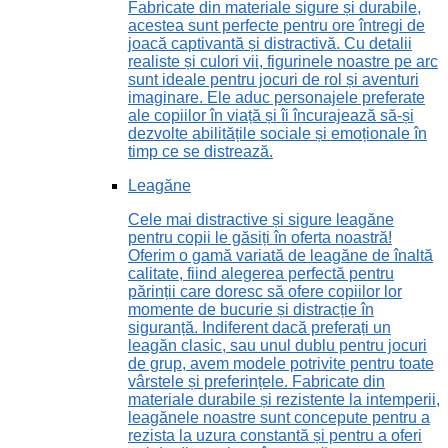
Fabricate din materiale sigure și durabile,
acestea sunt perfecte pentru ore întregi de
joacă captivantă și distractivă. Cu detalii
realiste și culori vii, figurinele noastre pe arc
sunt ideale pentru jocuri de rol și aventuri
imaginare. Ele aduc personajele preferate
ale copiilor în viață și îi încurajează să-și
dezvolte abilitățile sociale și emoționale în
timp ce se distrează.
Leagăne
Cele mai distractive și sigure leagăne
pentru copii le găsiți în oferta noastră!
Oferim o gamă variată de leagăne de înaltă
calitate, fiind alegerea perfectă pentru
părinții care doresc să ofere copiilor lor
momente de bucurie și distracție în
siguranță. Indiferent dacă preferați un
leagăn clasic, sau unul dublu pentru jocuri
de grup, avem modele potrivite pentru toate
vârstele și preferințele. Fabricate din
materiale durabile și rezistente la intemperii,
leagănele noastre sunt concepute pentru a
rezista la uzura constantă și pentru a oferi