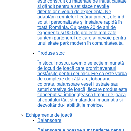
este construit cu materiale de înaltă calitate
și gândit pentru a satisface nevoile
diferitelor niveluri de experiență. Ne
adaptăm cerințelor fiecărui proiect, oferind
soluții personalizate și instalare rapidă în
toată România. Cu peste 20 de ani de
experiență și 900 de proiecte realizate,
suntem partenerul de care ai nevoie pentru
unui skate park modern în comunitatea ta.
Produse stoc
În stocul nostru, avem o selecție minunată
de locuri de joacă care promit aventuri
nesfârșite pentru cei mici. Fie că este vorba
de complexe de cățărare, tobogane
colorate, balansoare vesel ilustrate sau
seturi creative de joacă, fiecare produs este
conceput să îmbogățească timpul de joacă
al copilului tău, stimulându-i imaginația și
dezvoltându-i abilitățile motrice.
Echipamente de joacă
Balansoare
Balansoarele noastre sunt perfecte pentru