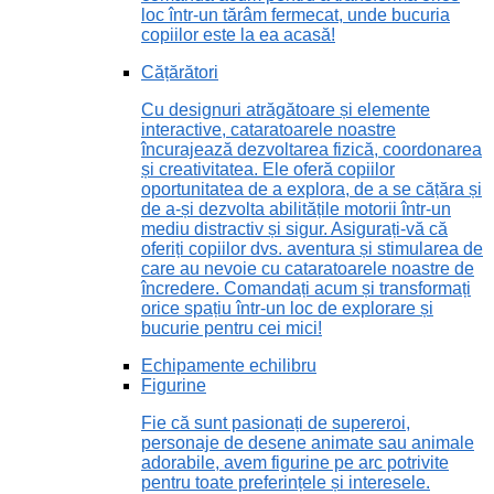
loc într-un tărâm fermecat, unde bucuria
copiilor este la ea acasă!
Cățărători
Cu designuri atrăgătoare și elemente
interactive, cataratoarele noastre
încurajează dezvoltarea fizică, coordonarea
și creativitatea. Ele oferă copiilor
oportunitatea de a explora, de a se cățăra și
de a-și dezvolta abilitățile motorii într-un
mediu distractiv și sigur. Asigurați-vă că
oferiți copiilor dvs. aventura și stimularea de
care au nevoie cu cataratoarele noastre de
încredere. Comandați acum și transformați
orice spațiu într-un loc de explorare și
bucurie pentru cei mici!
Echipamente echilibru
Figurine
Fie că sunt pasionați de supereroi,
personaje de desene animate sau animale
adorabile, avem figurine pe arc potrivite
pentru toate preferințele și interesele.