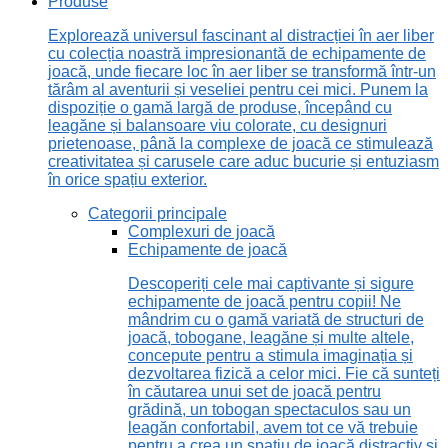
Produse
Explorează universul fascinant al distracției în aer liber
cu colecția noastră impresionantă de echipamente de
joacă, unde fiecare loc în aer liber se transformă într-un
tărâm al aventurii și veseliei pentru cei mici. Punem la
dispoziție o gamă largă de produse, începând cu
leagăne și balansoare viu colorate, cu designuri
prietenoase, până la complexe de joacă ce stimulează
creativitatea și carusele care aduc bucurie și entuziasm
în orice spațiu exterior.
Categorii principale
Complexuri de joacă
Echipamente de joacă
Descoperiți cele mai captivante și sigure
echipamente de joacă pentru copii! Ne
mândrim cu o gamă variată de structuri de
joacă, tobogane, leagăne și multe altele,
concepute pentru a stimula imaginația și
dezvoltarea fizică a celor mici. Fie că sunteți
în căutarea unui set de joacă pentru
grădină, un tobogan spectaculos sau un
leagăn confortabil, avem tot ce vă trebuie
pentru a crea un spațiu de joacă distractiv și