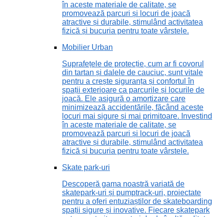
în aceste materiale de calitate, se
promovează parcuri și locuri de joacă
atractive și durabile, stimulând activitatea
fizică și bucuria pentru toate vârstele.
Mobilier Urban
Suprafețele de protecție, cum ar fi covorul
din tartan și dalele de cauciuc, sunt vitale
pentru a crește siguranța și confortul în
spații exterioare ca parcurile și locurile de
joacă. Ele asigură o amortizare care
minimizează accidentările, făcând aceste
locuri mai sigure și mai primitoare. Investind
în aceste materiale de calitate, se
promovează parcuri și locuri de joacă
atractive și durabile, stimulând activitatea
fizică și bucuria pentru toate vârstele.
Skate park-uri
Descoperă gama noastră variată de
skatepark-uri și pumptrack-uri, proiectate
pentru a oferi entuziaștilor de skateboarding
spații sigure și inovative. Fiecare skatepark