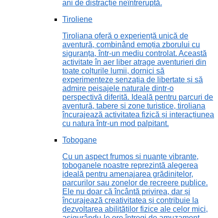
ani de distracție neîntreruptă.
Tiroliene
Tiroliana oferă o experiență unică de
aventură, combinând emoția zborului cu
siguranța, într-un mediu controlat. Această
activitate în aer liber atrage aventurieri din
toate colțurile lumii, dornici să
experimenteze senzația de libertate și să
admire peisajele naturale dintr-o
perspectivă diferită. Ideală pentru parcuri de
aventură, tabere și zone turistice, tiroliana
încurajează activitatea fizică și interacțiunea
cu natura într-un mod palpitant.
Tobogane
Cu un aspect frumos și nuanțe vibrante,
toboganele noastre reprezintă alegerea
ideală pentru amenajarea grădinițelor,
parcurilor sau zonelor de recreere publice.
Ele nu doar că încântă privirea, dar și
încurajează creativitatea și contribuie la
dezvoltarea abilităților fizice ale celor mici,
asigurându-le ore întregi de amuzament.