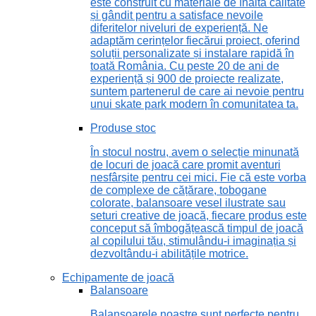
este construit cu materiale de înaltă calitate
și gândit pentru a satisface nevoile
diferitelor niveluri de experiență. Ne
adaptăm cerințelor fiecărui proiect, oferind
soluții personalizate și instalare rapidă în
toată România. Cu peste 20 de ani de
experiență și 900 de proiecte realizate,
suntem partenerul de care ai nevoie pentru
unui skate park modern în comunitatea ta.
Produse stoc
În stocul nostru, avem o selecție minunată
de locuri de joacă care promit aventuri
nesfârșite pentru cei mici. Fie că este vorba
de complexe de cățărare, tobogane
colorate, balansoare vesel ilustrate sau
seturi creative de joacă, fiecare produs este
conceput să îmbogățească timpul de joacă
al copilului tău, stimulându-i imaginația și
dezvoltându-i abilitățile motrice.
Echipamente de joacă
Balansoare
Balansoarele noastre sunt perfecte pentru