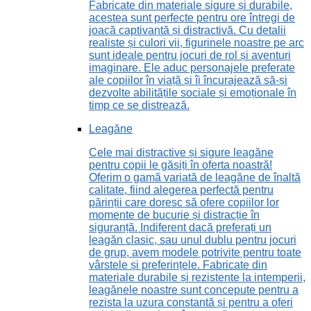
Fabricate din materiale sigure și durabile,
acestea sunt perfecte pentru ore întregi de
joacă captivantă și distractivă. Cu detalii
realiste și culori vii, figurinele noastre pe arc
sunt ideale pentru jocuri de rol și aventuri
imaginare. Ele aduc personajele preferate
ale copiilor în viață și îi încurajează să-și
dezvolte abilitățile sociale și emoționale în
timp ce se distrează.
Leagăne
Cele mai distractive și sigure leagăne
pentru copii le găsiți în oferta noastră!
Oferim o gamă variată de leagăne de înaltă
calitate, fiind alegerea perfectă pentru
părinții care doresc să ofere copiilor lor
momente de bucurie și distracție în
siguranță. Indiferent dacă preferați un
leagăn clasic, sau unul dublu pentru jocuri
de grup, avem modele potrivite pentru toate
vârstele și preferințele. Fabricate din
materiale durabile și rezistente la intemperii,
leagănele noastre sunt concepute pentru a
rezista la uzura constantă și pentru a oferi