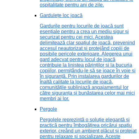
ospitalitate pentru ani de zile.
Gardulețe loc joacă
Gardurile pentru locurile de joacă sunt
esențiale pentru a crea un mediu sigur și
securizat pentru cei mici. Acestea
delimitează clar spațiul de joacă, prevenind
accesul neautorizat și protejând copiii de
posibile pericole exterioare. Alegerea unui
gard adecvat pentru locul de joacă
contribuie la liniștea părinților și la bucuria
copiilor, permițându-le să se joace în voie și
în siguranță. Prin instalarea gardurilor de
înaltă calitate la locurile de joacă,
comunitățile subliniază angajamentul lor
către siguranța și bunăstarea celor mai mici
membri ai lor.
Pergole
Pergolele reprezintă o soluție elegantă și
practică pentru îmbogățirea oricărui spațiu
exterior, creând un ambient plăcut și protejat
pentru relaxare și socializare. Aceste