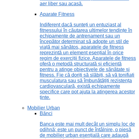
aer liber sau acasă.
Aparate Fitness
Indiferent dacă sunteți un entuziast al
fitnessului în căutarea ultimelor tendințe în
echipamente de antrenament sau un
începător determinat să adopte un stil de
viață mai sănătos, aparatele de fitness
reprezintă un element esențial în orice
regim de exerciții fizice. Aparatele de fitness
oferă o metodă structurată și eficientă
pentru a atinge obiectivele de sănătate și
fitness. Fie că doriți să slăbiți, să vă tonifiați
musculatura sau să îmbunătățiți rezistența
cardiovasculară, există echipamente
specifice care pot ajuta la atingerea acestor
ținte.
Mobilier Urban
Bănci
Banca este mai mult decât un simplu loc de
odihnă; este un punct de întâlnire, o piesă
de mobilier urban esențială care adaugă