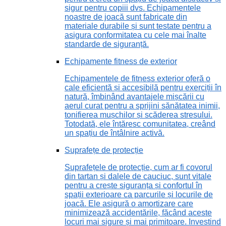
sigur pentru copiii dvs. Echipamentele
noastre de joacă sunt fabricate din
materiale durabile și sunt testate pentru a
asigura conformitatea cu cele mai înalte
standarde de siguranță.
Echipamente fitness de exterior
Echipamentele de fitness exterior oferă o
cale eficientă și accesibilă pentru exerciții în
natură, îmbinând avantajele mișcării cu
aerul curat pentru a sprijini sănătatea inimii,
tonifierea mușchilor și scăderea stresului.
Totodată, ele întăresc comunitatea, creând
un spațiu de întâlnire activă.
Suprafețe de protecție
Suprafețele de protecție, cum ar fi covorul
din tartan și dalele de cauciuc, sunt vitale
pentru a crește siguranța și confortul în
spații exterioare ca parcurile și locurile de
joacă. Ele asigură o amortizare care
minimizează accidentările, făcând aceste
locuri mai sigure și mai primitoare. Investind