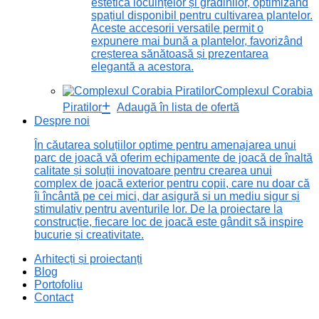
estetică locuințelor și grădinilor, optimizând
spațiul disponibil pentru cultivarea plantelor.
Aceste accesorii versatile permit o
expunere mai bună a plantelor, favorizând
creșterea sănătoasă și prezentarea
elegantă a acestora.
Complexul Corabia
Piratilor
Adaugă în lista de ofertă
Despre noi
În căutarea soluțiilor optime pentru amenajarea unui
parc de joacă vă oferim echipamente de joacă de înaltă
calitate și soluții inovatoare pentru crearea unui
complex de joacă exterior pentru copii, care nu doar că
îi încântă pe cei mici, dar asigură și un mediu sigur și
stimulativ pentru aventurile lor. De la proiectare la
construcție, fiecare loc de joacă este gândit să inspire
bucurie și creativitate.
Arhitecți și proiectanți
Blog
Portofoliu
Contact