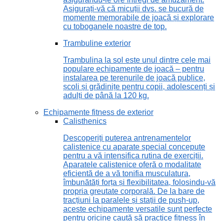
Asigurați-vă că micuții dvs. se bucură de
momente memorabile de joacă și explorare
cu toboganele noastre de top.
Trambuline exterior
Trambulina la sol este unul dintre cele mai
populare echipamente de joacă – pentru
instalarea pe terenurile de joacă publice,
școli și grădinițe pentru copii, adolescenți și
adulți de până la 120 kg.
Echipamente fitness de exterior
Calisthenics
Descoperiți puterea antrenamentelor
calistenice cu aparate special concepute
pentru a vă intensifica rutina de exerciții.
Aparatele calistenice oferă o modalitate
eficientă de a vă tonifia musculatura,
îmbunătăți forța și flexibilitatea, folosindu-vă
propria greutate corporală. De la bare de
tracțiuni la paralele și stații de push-up,
aceste echipamente versatile sunt perfecte
pentru oricine caută să practice fitness în