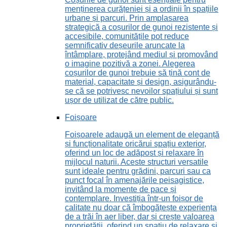
menținerea curățeniei și a ordinii în spațiile
urbane și parcuri. Prin amplasarea
strategică a coșurilor de gunoi rezistente și
accesibile, comunitățile pot reduce
semnificativ deșeurile aruncate la
întâmplare, protejând mediul și promovând
o imagine pozitivă a zonei. Alegerea
coșurilor de gunoi trebuie să țină cont de
material, capacitate și design, asigurându-
se că se potrivesc nevoilor spațiului și sunt
ușor de utilizat de către public.
Foișoare
Foișoarele adaugă un element de eleganță
și funcționalitate oricărui spațiu exterior,
oferind un loc de adăpost și relaxare în
mijlocul naturii. Aceste structuri versatile
sunt ideale pentru grădini, parcuri sau ca
punct focal în amenajările peisagistice,
invitând la momente de pace și
contemplare. Investiția într-un foișor de
calitate nu doar că îmbogățește experiența
de a trăi în aer liber, dar și crește valoarea
proprietății, oferind un spațiu de relaxare și