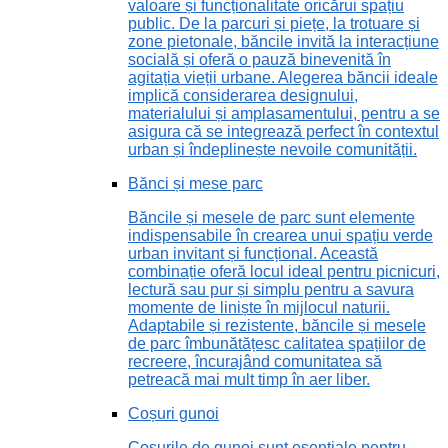
valoare și funcționalitate oricărui spațiu
public. De la parcuri și piețe, la trotuare și
zone pietonale, băncile invită la interacțiune
socială și oferă o pauză binevenită în
agitația vieții urbane. Alegerea băncii ideale
implică considerarea designului,
materialului și amplasamentului, pentru a se
asigura că se integrează perfect în contextul
urban și îndeplinește nevoile comunității.
Bănci și mese parc
Băncile și mesele de parc sunt elemente
indispensabile în crearea unui spațiu verde
urban invitant și funcțional. Această
combinație oferă locul ideal pentru picnicuri,
lectură sau pur și simplu pentru a savura
momente de liniște în mijlocul naturii.
Adaptabile și rezistente, băncile și mesele
de parc îmbunătățesc calitatea spațiilor de
recreere, încurajând comunitatea să
petreacă mai mult timp în aer liber.
Coșuri gunoi
Coșurile de gunoi sunt esențiale pentru