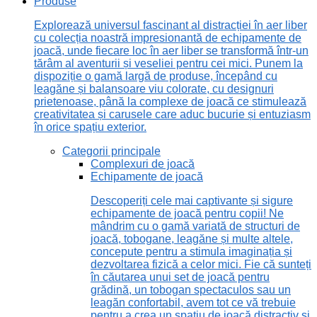
Produse
Explorează universul fascinant al distracției în aer liber
cu colecția noastră impresionantă de echipamente de
joacă, unde fiecare loc în aer liber se transformă într-un
tărâm al aventurii și veseliei pentru cei mici. Punem la
dispoziție o gamă largă de produse, începând cu
leagăne și balansoare viu colorate, cu designuri
prietenoase, până la complexe de joacă ce stimulează
creativitatea și carusele care aduc bucurie și entuziasm
în orice spațiu exterior.
Categorii principale
Complexuri de joacă
Echipamente de joacă
Descoperiți cele mai captivante și sigure
echipamente de joacă pentru copii! Ne
mândrim cu o gamă variată de structuri de
joacă, tobogane, leagăne și multe altele,
concepute pentru a stimula imaginația și
dezvoltarea fizică a celor mici. Fie că sunteți
în căutarea unui set de joacă pentru
grădină, un tobogan spectaculos sau un
leagăn confortabil, avem tot ce vă trebuie
pentru a crea un spațiu de joacă distractiv și