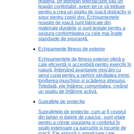
grădină, un tobogan spectaculos sau un
leagăn confortabil, avem tot ce vă trebuie
pentru a crea un spațiu de joacă distractiv și
sigur pentru copiii dvs. Echipamentele
noastre de joacă sunt fabricate din
materiale durabile și sunt testate pentru a
asigura conformitatea cu cele mai înalte
standarde de siguranță.
Echipamente fitness de exterior
Echipamentele de fitness exterior oferă o
cale eficientă și accesibilă pentru exerciții în
natură, îmbinând avantajele mișcării cu
aerul curat pentru a sprijini sănătatea inimii,
tonifierea mușchilor și scăderea stresului.
Totodată, ele întăresc comunitatea, creând
un spațiu de întâlnire activă.
Suprafețe de protecție
Suprafețele de protecție, cum ar fi covorul
din tartan și dalele de cauciuc, sunt vitale
pentru a crește siguranța și confortul în
spații exterioare ca parcurile și locurile de
joacă. Ele asigură o amortizare care