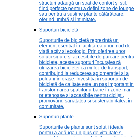
structuri adaugă un strat de confort și stil,
fiind perfecte pentru a defini zone de lounge
sau pentru a susține plante cățărătoare,
oferind umbră și intimitate.
Suporturi bicicletă
Suporturile de bicicletă reprezintă un
element esențial în facilitarea unui mod de
viață activ și ecologic. Prin oferirea unor
soluții sigure și accesibile de parcare pentru
biciclete, aceste suporturi încurajează
utilizarea bicicletei ca mijloc de transport,
contribuind la reducerea aglomerației și a
poluării în orașe. Investiția în suporturi de
bicicletă de calitate este un pas important în
transformarea spațiilor urbane în zone mai
prietenoase și accesibile pentru cicliști,
promovând sănătatea și sustenabilitatea în
comunitate.
Suporturi plante
Suporturile de plante sunt soluții ideale
pentru a adăuga un plus de vitalitate și