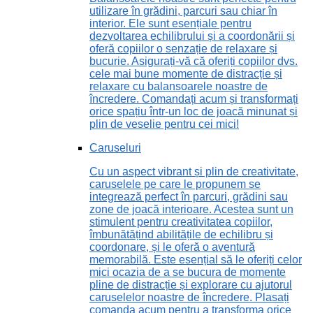
utilizare în grădini, parcuri sau chiar în
interior. Ele sunt esențiale pentru
dezvoltarea echilibrului și a coordonării și
oferă copiilor o senzație de relaxare și
bucurie. Asigurați-vă că oferiți copiilor dvs.
cele mai bune momente de distracție și
relaxare cu balansoarele noastre de
încredere. Comandați acum și transformați
orice spațiu într-un loc de joacă minunat și
plin de veselie pentru cei mici!
Caruseluri
Cu un aspect vibrant și plin de creativitate,
caruselele pe care le propunem se
integrează perfect în parcuri, grădini sau
zone de joacă interioare. Acestea sunt un
stimulent pentru creativitatea copiilor,
îmbunătățind abilitățile de echilibru și
coordonare, și le oferă o aventură
memorabilă. Este esențial să le oferiți celor
mici ocazia de a se bucura de momente
pline de distracție și explorare cu ajutorul
caruselelor noastre de încredere. Plasați
comanda acum pentru a transforma orice