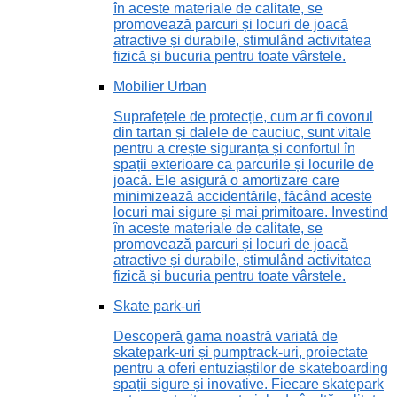
în aceste materiale de calitate, se
promovează parcuri și locuri de joacă
atractive și durabile, stimulând activitatea
fizică și bucuria pentru toate vârstele.
Mobilier Urban
Suprafețele de protecție, cum ar fi covorul
din tartan și dalele de cauciuc, sunt vitale
pentru a crește siguranța și confortul în
spații exterioare ca parcurile și locurile de
joacă. Ele asigură o amortizare care
minimizează accidentările, făcând aceste
locuri mai sigure și mai primitoare. Investind
în aceste materiale de calitate, se
promovează parcuri și locuri de joacă
atractive și durabile, stimulând activitatea
fizică și bucuria pentru toate vârstele.
Skate park-uri
Descoperă gama noastră variată de
skatepark-uri și pumptrack-uri, proiectate
pentru a oferi entuziaștilor de skateboarding
spații sigure și inovative. Fiecare skatepark