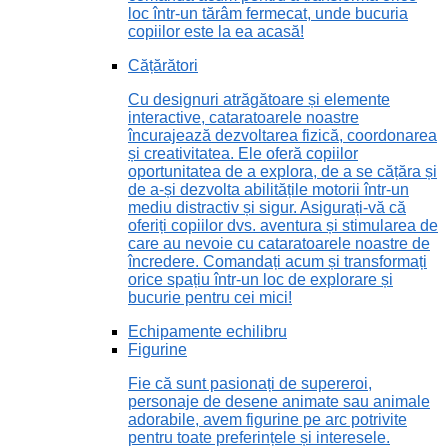
loc într-un tărâm fermecat, unde bucuria
copiilor este la ea acasă!
Cățărători
Cu designuri atrăgătoare și elemente
interactive, cataratoarele noastre
încurajează dezvoltarea fizică, coordonarea
și creativitatea. Ele oferă copiilor
oportunitatea de a explora, de a se cățăra și
de a-și dezvolta abilitățile motorii într-un
mediu distractiv și sigur. Asigurați-vă că
oferiți copiilor dvs. aventura și stimularea de
care au nevoie cu cataratoarele noastre de
încredere. Comandați acum și transformați
orice spațiu într-un loc de explorare și
bucurie pentru cei mici!
Echipamente echilibru
Figurine
Fie că sunt pasionați de supereroi,
personaje de desene animate sau animale
adorabile, avem figurine pe arc potrivite
pentru toate preferințele și interesele.