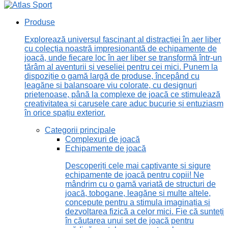
Produse
Explorează universul fascinant al distracției în aer liber
cu colecția noastră impresionantă de echipamente de
joacă, unde fiecare loc în aer liber se transformă într-un
tărâm al aventurii și veseliei pentru cei mici. Punem la
dispoziție o gamă largă de produse, începând cu
leagăne și balansoare viu colorate, cu designuri
prietenoase, până la complexe de joacă ce stimulează
creativitatea și carusele care aduc bucurie și entuziasm
în orice spațiu exterior.
Categorii principale
Complexuri de joacă
Echipamente de joacă
Descoperiți cele mai captivante și sigure
echipamente de joacă pentru copii! Ne
mândrim cu o gamă variată de structuri de
joacă, tobogane, leagăne și multe altele,
concepute pentru a stimula imaginația și
dezvoltarea fizică a celor mici. Fie că sunteți
în căutarea unui set de joacă pentru