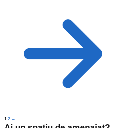
1
2
→
Ai un spațiu de amenajat?