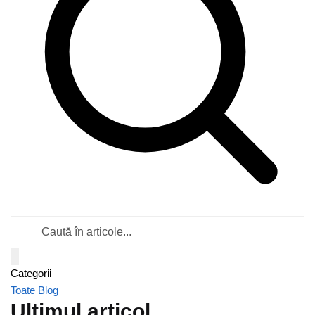
Caută
în
articole
Categorii
Toate
Blog
Ultimul articol