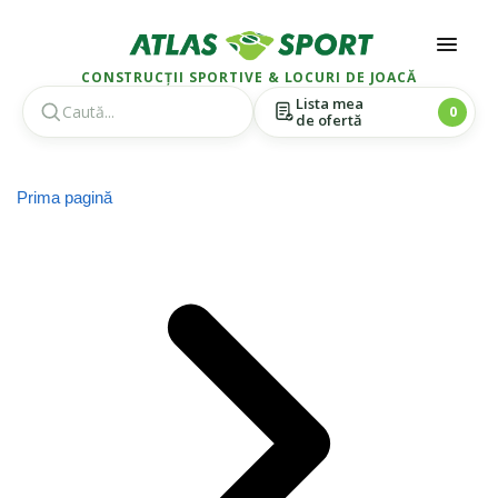
CONSTRUCȚII SPORTIVE & LOCURI DE JOACĂ
Lista mea
0
de ofertă
Skip
Skip
to
to
Prima pagină
navigation
content