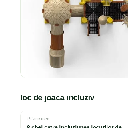
loc de joaca incluziv
Blog
2 min citire
IMAGINE ARTICOL
8 chei catre incluziunea locurilor de