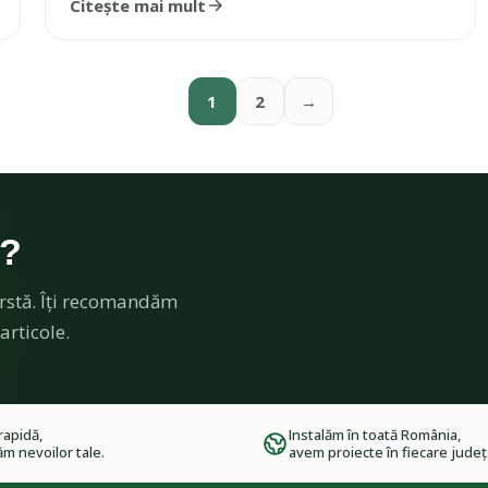
Citește mai mult
1
2
→
t?
rstă. Îți recomandăm
articole.
rapidă,
Instalăm în toată România,
m nevoilor tale.
avem proiecte în fiecare județ