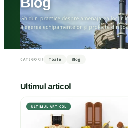
Blog
Ghiduri practice despre amenajarea locuril
alegerea echipamentelor și proiecte din toa
Toate
Blog
CATEGORII
Ultimul articol
ULTIMUL ARTICOL