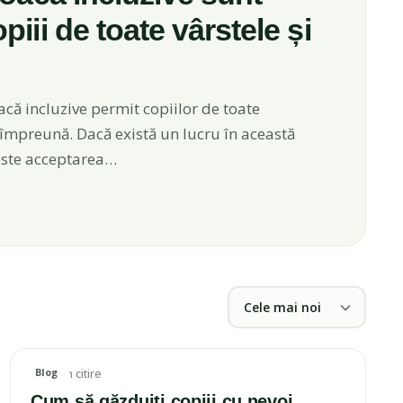
piii de toate vârstele și
oacă incluzive permit copiilor de toate
ce împreună. Dacă există un lucru în această
este acceptarea…
Ordonează articolele
Blog
3 min citire
IMAGINE ARTICOL
Cum să găzduiți copiii cu nevoi