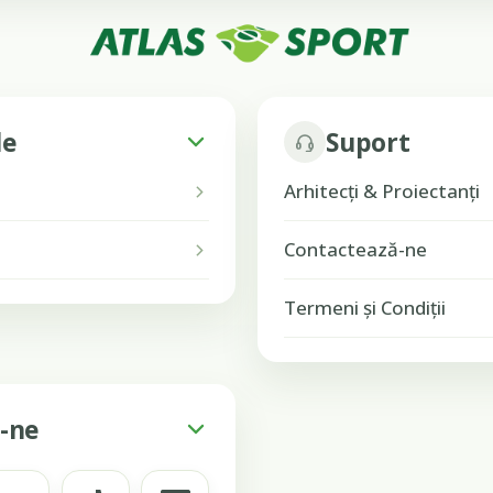
le
Suport
Arhitecți & Proiectanți
Contactează-ne
Termeni și Condiții
-ne