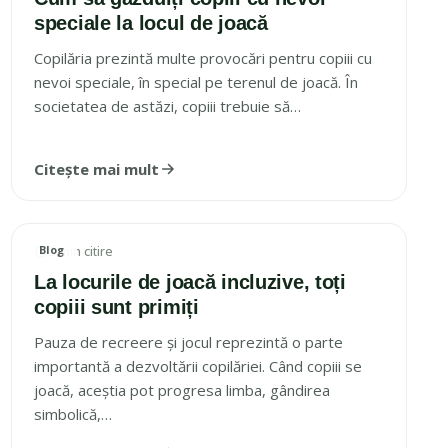
speciale la locul de joacă
Copilăria prezintă multe provocări pentru copiii cu
nevoi speciale, în special pe terenul de joacă. În
societatea de astăzi, copiii trebuie să…
Citește mai mult
Blog
3 min citire
IMAGINE ARTICOL
La locurile de joacă incluzive, toți
copiii sunt primiți
Pauza de recreere și jocul reprezintă o parte
importantă a dezvoltării copilăriei. Când copiii se
joacă, aceștia pot progresa limba, gândirea
simbolică,…