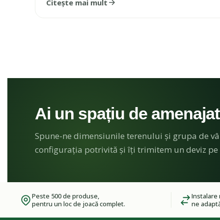
Citește mai mult
Ai un spațiu de amenaja
Spune-ne dimensiunile terenului și grupa de vâ
configurația potrivită și îți trimitem un deviz pe 
Peste 500 de produse,
Instalare 
pentru un loc de joacă complet.
ne adaptă