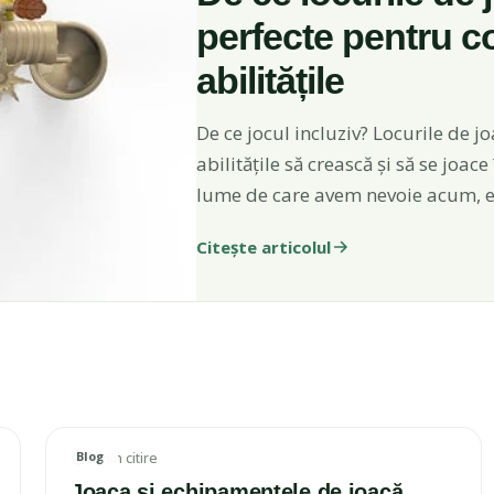
perfecte pentru co
abilitățile
De ce jocul incluziv? Locurile de j
abilitățile să crească și să se joa
lume de care avem nevoie acum, 
Citește articolul
Blog
2 min citire
IMAGINE ARTICOL
Joaca și echipamentele de joacă