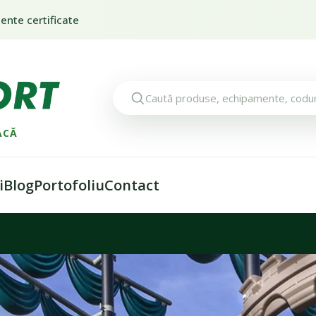
nte certificate
ACĂ
i
Blog
Portofoliu
Contact