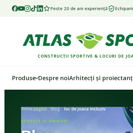
Peste 20 de ani experiență
Echipame
CONSTRUCȚII SPORTIVE & LOCURI DE JO
Produse
Despre noi
Arhitecți și proiectanț
Skip
Skip
to
to
navigation
content
Prima pagină
Blog
loc de joaca incluziv
RESURSE ȘI GHIDURI