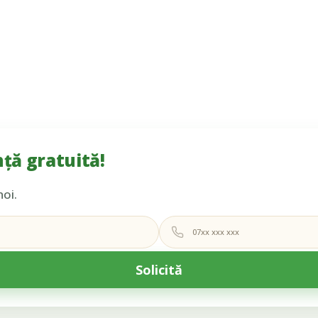
ță gratuită!
noi.