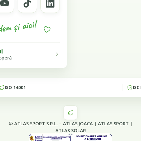
em și aici!
al
operă
ISO 14001
ISC
© ATLAS SPORT S.R.L. –
ATLAS JOACA
|
ATLAS SPORT
|
ATLAS SOLAR