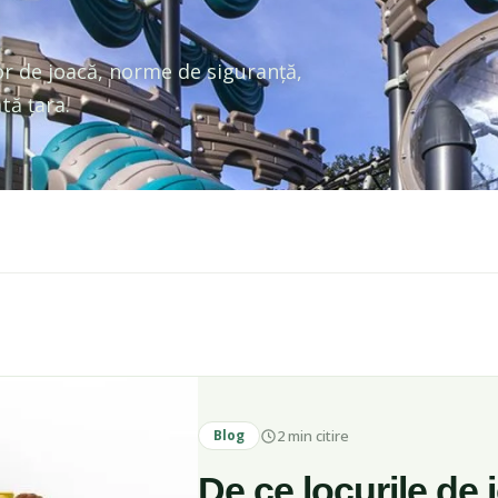
or de joacă, norme de siguranță,
tă țara.
2 min citire
Blog
De ce locurile de 