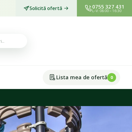
0755 327 431
Solicită ofertă
L–V: 08:00 – 16:30
Lista mea de ofertă
0