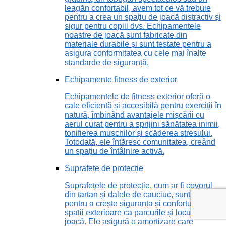
leagăn confortabil, avem tot ce vă trebuie
pentru a crea un spațiu de joacă distractiv și
sigur pentru copiii dvs. Echipamentele
noastre de joacă sunt fabricate din
materiale durabile și sunt testate pentru a
asigura conformitatea cu cele mai înalte
standarde de siguranță.
Echipamente fitness de exterior
Echipamentele de fitness exterior oferă o
cale eficientă și accesibilă pentru exerciții în
natură, îmbinând avantajele mișcării cu
aerul curat pentru a sprijini sănătatea inimii,
tonifierea mușchilor și scăderea stresului.
Totodată, ele întăresc comunitatea, creând
un spațiu de întâlnire activă.
Suprafețe de protecție
Suprafețele de protecție, cum ar fi covorul
din tartan și dalele de cauciuc, sunt vitale
pentru a crește siguranța și confortul în
spații exterioare ca parcurile și locurile de
joacă. Ele asigură o amortizare care