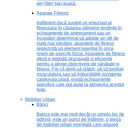
aer liber sau acasă.
Aparate Fitness
Indiferent dacă sunteți un entuziast al
fitnessului în căutarea ultimelor tendințe în
echipamente de antrenament sau un
începător determinat să adopte un stil de
viață mai sănătos, aparatele de fitness
reprezintă un element esențial în orice
regim de exerciții fizice. Aparatele de fitness
oferă o metodă structurată și eficientă
pentru a atinge obiectivele de sănătate și
fitness. Fie că doriți să slăbiți, să vă tonifiați
musculatura sau să îmbunătățiți rezistența
cardiovasculară, există echipamente
specifice care pot ajuta la atingerea acestor
ținte.
Mobilier Urban
Bănci
Banca este mai mult decât un simplu loc de
odihnă; este un punct de întâlnire, o piesă
de mobilier urban esențială care adaugă