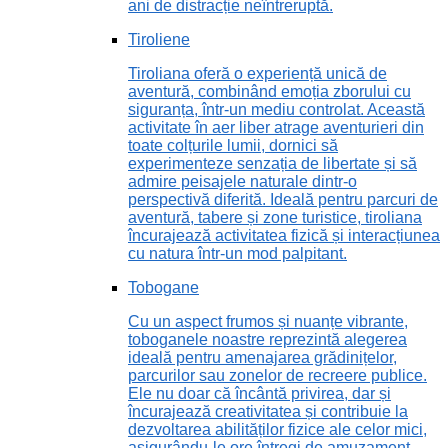
ani de distracție neîntreruptă.
Tiroliene
Tiroliana oferă o experiență unică de
aventură, combinând emoția zborului cu
siguranța, într-un mediu controlat. Această
activitate în aer liber atrage aventurieri din
toate colțurile lumii, dornici să
experimenteze senzația de libertate și să
admire peisajele naturale dintr-o
perspectivă diferită. Ideală pentru parcuri de
aventură, tabere și zone turistice, tiroliana
încurajează activitatea fizică și interacțiunea
cu natura într-un mod palpitant.
Tobogane
Cu un aspect frumos și nuanțe vibrante,
toboganele noastre reprezintă alegerea
ideală pentru amenajarea grădinițelor,
parcurilor sau zonelor de recreere publice.
Ele nu doar că încântă privirea, dar și
încurajează creativitatea și contribuie la
dezvoltarea abilităților fizice ale celor mici,
asigurându-le ore întregi de amuzament.