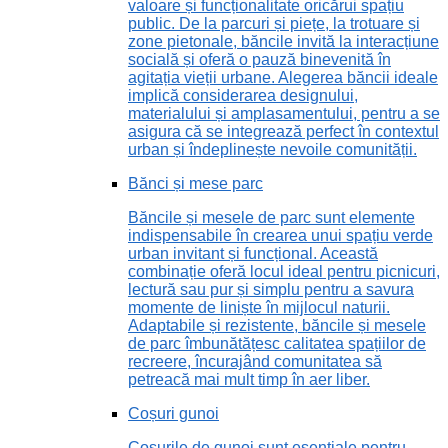
valoare și funcționalitate oricărui spațiu
public. De la parcuri și piețe, la trotuare și
zone pietonale, băncile invită la interacțiune
socială și oferă o pauză binevenită în
agitația vieții urbane. Alegerea băncii ideale
implică considerarea designului,
materialului și amplasamentului, pentru a se
asigura că se integrează perfect în contextul
urban și îndeplinește nevoile comunității.
Bănci și mese parc
Băncile și mesele de parc sunt elemente
indispensabile în crearea unui spațiu verde
urban invitant și funcțional. Această
combinație oferă locul ideal pentru picnicuri,
lectură sau pur și simplu pentru a savura
momente de liniște în mijlocul naturii.
Adaptabile și rezistente, băncile și mesele
de parc îmbunătățesc calitatea spațiilor de
recreere, încurajând comunitatea să
petreacă mai mult timp în aer liber.
Coșuri gunoi
Coșurile de gunoi sunt esențiale pentru