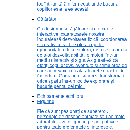
loc într-un tărâm fermecat, unde bucuria
copiilor este la ea acasă!
Cățărători
Cu designuri atrăgătoare și elemente
interactive, cataratoarele noastre
încurajează dezvoltarea fizică, coordonarea
și creativitatea. Ele oferă copiilor
oportunitatea de a explora, de a se cățăra și
de a-și dezvolta abilitățile motorii într-un
mediu distractiv și sigur. Asigurați-vă că
oferiți copiilor dvs. aventura și stimularea de
care au nevoie cu cataratoarele noastre de
încredere. Comandați acum și transformați
orice spațiu într-un loc de explorare și
bucurie pentru cei mici!
Echipamente echilibru
Figurine
Fie că sunt pasionați de supereroi,
personaje de desene animate sau animale
adorabile, avem figurine pe arc potrivite
pentru toate preferințele și interesele.