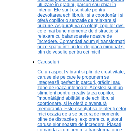
utilizare în grădini, parcuri sau chiar în
interior. Ele sunt esențiale pentru
dezvoltarea echilibrului și a coordonării și
oferă copiilor o senzație de relaxare și
bucurie. Asigurați-vă că oferiți copiilor dvs.
cele mai bune momente de distracție și
relaxare cu balansoarele noastre de
încredere. Comandați acum și transformați
orice spațiu într-un loc de joacă minunat și
plin de veselie pentru cei mici!
Caruseluri
Cu un aspect vibrant și plin de creativitate,
caruselele pe care le propunem se
integrează perfect în parcuri, grădini sau
zone de joacă interioare. Acestea sunt un
stimulent pentru creativitatea copiilor,
îmbunătățind abilitățile de echilibru și
coordonare, și le oferă o aventură
memorabilă. Este esențial să le oferiți celor
mici ocazia de a se bucura de momente
pline de distracție și explorare cu ajutorul
caruselelor noastre de încredere. Plasați
comanda acum pentru a transforma orice