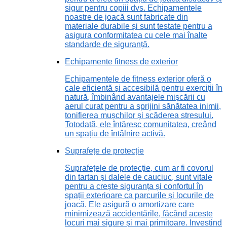
sigur pentru copiii dvs. Echipamentele
noastre de joacă sunt fabricate din
materiale durabile și sunt testate pentru a
asigura conformitatea cu cele mai înalte
standarde de siguranță.
Echipamente fitness de exterior
Echipamentele de fitness exterior oferă o
cale eficientă și accesibilă pentru exerciții în
natură, îmbinând avantajele mișcării cu
aerul curat pentru a sprijini sănătatea inimii,
tonifierea mușchilor și scăderea stresului.
Totodată, ele întăresc comunitatea, creând
un spațiu de întâlnire activă.
Suprafețe de protecție
Suprafețele de protecție, cum ar fi covorul
din tartan și dalele de cauciuc, sunt vitale
pentru a crește siguranța și confortul în
spații exterioare ca parcurile și locurile de
joacă. Ele asigură o amortizare care
minimizează accidentările, făcând aceste
locuri mai sigure și mai primitoare. Investind