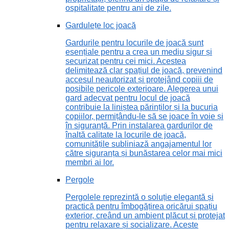
ospitalitate pentru ani de zile.
Gardulețe loc joacă
Gardurile pentru locurile de joacă sunt
esențiale pentru a crea un mediu sigur și
securizat pentru cei mici. Acestea
delimitează clar spațiul de joacă, prevenind
accesul neautorizat și protejând copiii de
posibile pericole exterioare. Alegerea unui
gard adecvat pentru locul de joacă
contribuie la liniștea părinților și la bucuria
copiilor, permițându-le să se joace în voie și
în siguranță. Prin instalarea gardurilor de
înaltă calitate la locurile de joacă,
comunitățile subliniază angajamentul lor
către siguranța și bunăstarea celor mai mici
membri ai lor.
Pergole
Pergolele reprezintă o soluție elegantă și
practică pentru îmbogățirea oricărui spațiu
exterior, creând un ambient plăcut și protejat
pentru relaxare și socializare. Aceste