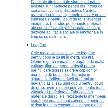
Fabricate din materiale sigure și durabile,
acestea sunt perfecte pentru ore întregi de
joacă captivantă și distractivă. Cu detalii
realiste și culori vii, figurinele noastre pe arc
sunt ideale pentru jocuri de rol și aventuri
imaginare. Ele aduc personajele preferate
ale copiilor în viață și îi încurajează să-și
dezvolte abilitățile sociale și emoționale în
timp ce se distrează.
Leagăne
Cele mai distractive și sigure leagăne
pentru copii le găsiți în oferta noastră!
Oferim o gamă variată de leagăne de înaltă
calitate, fiind alegerea perfectă pentru
părinții care doresc să ofere copiilor lor
momente de bucurie și distracție în
siguranță. Indiferent dacă preferați un
leagăn clasic, sau unul dublu pentru jocuri
de grup, avem modele potrivite pentru toate
vârstele și preferințele. Fabricate din
materiale durabile și rezistente la intemperii,
leagănele noastre sunt concepute pentru a
rezista la uzura constantă și pentru a oferi