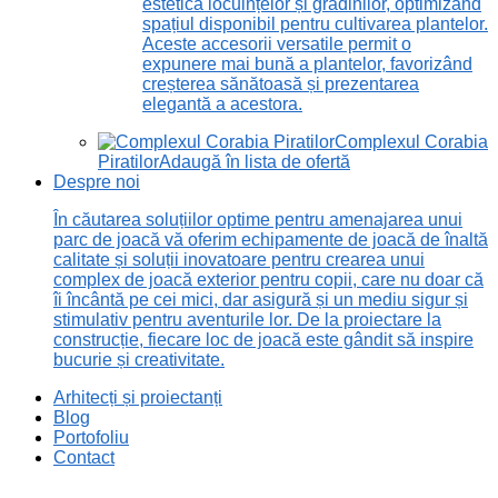
estetică locuințelor și grădinilor, optimizând
spațiul disponibil pentru cultivarea plantelor.
Aceste accesorii versatile permit o
expunere mai bună a plantelor, favorizând
creșterea sănătoasă și prezentarea
elegantă a acestora.
Complexul Corabia
Piratilor
Adaugă în lista de ofertă
Despre noi
În căutarea soluțiilor optime pentru amenajarea unui
parc de joacă vă oferim echipamente de joacă de înaltă
calitate și soluții inovatoare pentru crearea unui
complex de joacă exterior pentru copii, care nu doar că
îi încântă pe cei mici, dar asigură și un mediu sigur și
stimulativ pentru aventurile lor. De la proiectare la
construcție, fiecare loc de joacă este gândit să inspire
bucurie și creativitate.
Arhitecți și proiectanți
Blog
Portofoliu
Contact