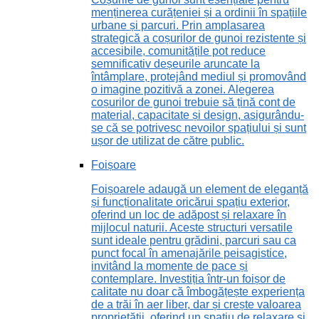
menținerea curățeniei și a ordinii în spațiile
urbane și parcuri. Prin amplasarea
strategică a coșurilor de gunoi rezistente și
accesibile, comunitățile pot reduce
semnificativ deșeurile aruncate la
întâmplare, protejând mediul și promovând
o imagine pozitivă a zonei. Alegerea
coșurilor de gunoi trebuie să țină cont de
material, capacitate și design, asigurându-
se că se potrivesc nevoilor spațiului și sunt
ușor de utilizat de către public.
Foișoare
Foișoarele adaugă un element de eleganță
și funcționalitate oricărui spațiu exterior,
oferind un loc de adăpost și relaxare în
mijlocul naturii. Aceste structuri versatile
sunt ideale pentru grădini, parcuri sau ca
punct focal în amenajările peisagistice,
invitând la momente de pace și
contemplare. Investiția într-un foișor de
calitate nu doar că îmbogățește experiența
de a trăi în aer liber, dar și crește valoarea
proprietății, oferind un spațiu de relaxare și