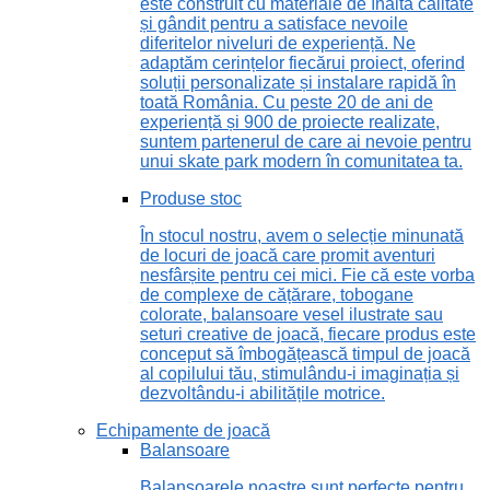
este construit cu materiale de înaltă calitate
și gândit pentru a satisface nevoile
diferitelor niveluri de experiență. Ne
adaptăm cerințelor fiecărui proiect, oferind
soluții personalizate și instalare rapidă în
toată România. Cu peste 20 de ani de
experiență și 900 de proiecte realizate,
suntem partenerul de care ai nevoie pentru
unui skate park modern în comunitatea ta.
Produse stoc
În stocul nostru, avem o selecție minunată
de locuri de joacă care promit aventuri
nesfârșite pentru cei mici. Fie că este vorba
de complexe de cățărare, tobogane
colorate, balansoare vesel ilustrate sau
seturi creative de joacă, fiecare produs este
conceput să îmbogățească timpul de joacă
al copilului tău, stimulându-i imaginația și
dezvoltându-i abilitățile motrice.
Echipamente de joacă
Balansoare
Balansoarele noastre sunt perfecte pentru