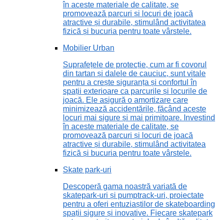
în aceste materiale de calitate, se
promovează parcuri și locuri de joacă
atractive și durabile, stimulând activitatea
fizică și bucuria pentru toate vârstele.
Mobilier Urban
Suprafețele de protecție, cum ar fi covorul
din tartan și dalele de cauciuc, sunt vitale
pentru a crește siguranța și confortul în
spații exterioare ca parcurile și locurile de
joacă. Ele asigură o amortizare care
minimizează accidentările, făcând aceste
locuri mai sigure și mai primitoare. Investind
în aceste materiale de calitate, se
promovează parcuri și locuri de joacă
atractive și durabile, stimulând activitatea
fizică și bucuria pentru toate vârstele.
Skate park-uri
Descoperă gama noastră variată de
skatepark-uri și pumptrack-uri, proiectate
pentru a oferi entuziaștilor de skateboarding
spații sigure și inovative. Fiecare skatepark