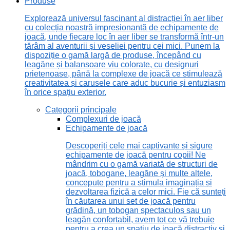
Produse
Explorează universul fascinant al distracției în aer liber
cu colecția noastră impresionantă de echipamente de
joacă, unde fiecare loc în aer liber se transformă într-un
tărâm al aventurii și veseliei pentru cei mici. Punem la
dispoziție o gamă largă de produse, începând cu
leagăne și balansoare viu colorate, cu designuri
prietenoase, până la complexe de joacă ce stimulează
creativitatea și carusele care aduc bucurie și entuziasm
în orice spațiu exterior.
Categorii principale
Complexuri de joacă
Echipamente de joacă
Descoperiți cele mai captivante și sigure
echipamente de joacă pentru copii! Ne
mândrim cu o gamă variată de structuri de
joacă, tobogane, leagăne și multe altele,
concepute pentru a stimula imaginația și
dezvoltarea fizică a celor mici. Fie că sunteți
în căutarea unui set de joacă pentru
grădină, un tobogan spectaculos sau un
leagăn confortabil, avem tot ce vă trebuie
pentru a crea un spațiu de joacă distractiv și