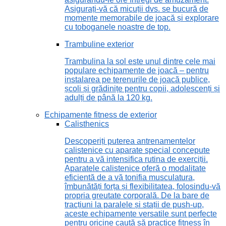
Asigurați-vă că micuții dvs. se bucură de
momente memorabile de joacă și explorare
cu toboganele noastre de top.
Trambuline exterior
Trambulina la sol este unul dintre cele mai
populare echipamente de joacă – pentru
instalarea pe terenurile de joacă publice,
școli și grădinițe pentru copii, adolescenți și
adulți de până la 120 kg.
Echipamente fitness de exterior
Calisthenics
Descoperiți puterea antrenamentelor
calistenice cu aparate special concepute
pentru a vă intensifica rutina de exerciții.
Aparatele calistenice oferă o modalitate
eficientă de a vă tonifia musculatura,
îmbunătăți forța și flexibilitatea, folosindu-vă
propria greutate corporală. De la bare de
tracțiuni la paralele și stații de push-up,
aceste echipamente versatile sunt perfecte
pentru oricine caută să practice fitness în