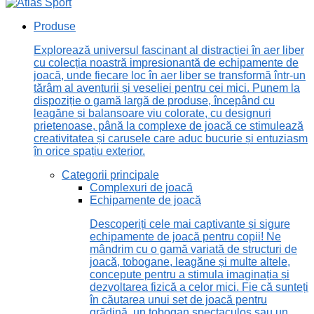
Produse
Explorează universul fascinant al distracției în aer liber
cu colecția noastră impresionantă de echipamente de
joacă, unde fiecare loc în aer liber se transformă într-un
tărâm al aventurii și veseliei pentru cei mici. Punem la
dispoziție o gamă largă de produse, începând cu
leagăne și balansoare viu colorate, cu designuri
prietenoase, până la complexe de joacă ce stimulează
creativitatea și carusele care aduc bucurie și entuziasm
în orice spațiu exterior.
Categorii principale
Complexuri de joacă
Echipamente de joacă
Descoperiți cele mai captivante și sigure
echipamente de joacă pentru copii! Ne
mândrim cu o gamă variată de structuri de
joacă, tobogane, leagăne și multe altele,
concepute pentru a stimula imaginația și
dezvoltarea fizică a celor mici. Fie că sunteți
în căutarea unui set de joacă pentru
grădină, un tobogan spectaculos sau un