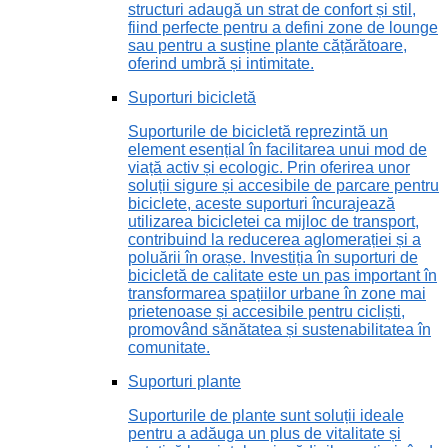
structuri adaugă un strat de confort și stil,
fiind perfecte pentru a defini zone de lounge
sau pentru a susține plante cățărătoare,
oferind umbră și intimitate.
Suporturi bicicletă
Suporturile de bicicletă reprezintă un
element esențial în facilitarea unui mod de
viață activ și ecologic. Prin oferirea unor
soluții sigure și accesibile de parcare pentru
biciclete, aceste suporturi încurajează
utilizarea bicicletei ca mijloc de transport,
contribuind la reducerea aglomerației și a
poluării în orașe. Investiția în suporturi de
bicicletă de calitate este un pas important în
transformarea spațiilor urbane în zone mai
prietenoase și accesibile pentru cicliști,
promovând sănătatea și sustenabilitatea în
comunitate.
Suporturi plante
Suporturile de plante sunt soluții ideale
pentru a adăuga un plus de vitalitate și