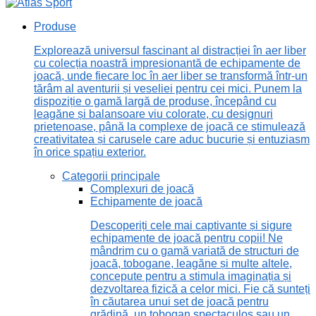
Produse
Explorează universul fascinant al distracției în aer liber
cu colecția noastră impresionantă de echipamente de
joacă, unde fiecare loc în aer liber se transformă într-un
tărâm al aventurii și veseliei pentru cei mici. Punem la
dispoziție o gamă largă de produse, începând cu
leagăne și balansoare viu colorate, cu designuri
prietenoase, până la complexe de joacă ce stimulează
creativitatea și carusele care aduc bucurie și entuziasm
în orice spațiu exterior.
Categorii principale
Complexuri de joacă
Echipamente de joacă
Descoperiți cele mai captivante și sigure
echipamente de joacă pentru copii! Ne
mândrim cu o gamă variată de structuri de
joacă, tobogane, leagăne și multe altele,
concepute pentru a stimula imaginația și
dezvoltarea fizică a celor mici. Fie că sunteți
în căutarea unui set de joacă pentru
grădină, un tobogan spectaculos sau un