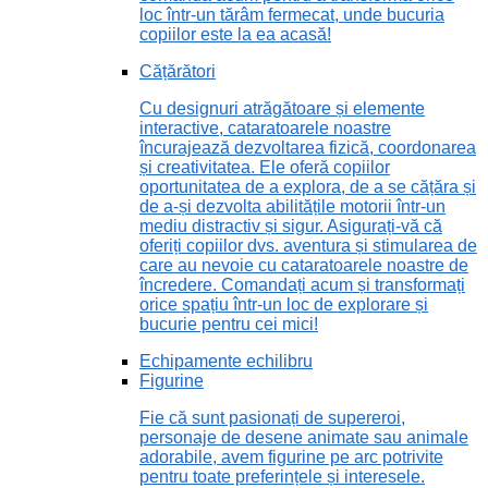
loc într-un tărâm fermecat, unde bucuria
copiilor este la ea acasă!
Cățărători
Cu designuri atrăgătoare și elemente
interactive, cataratoarele noastre
încurajează dezvoltarea fizică, coordonarea
și creativitatea. Ele oferă copiilor
oportunitatea de a explora, de a se cățăra și
de a-și dezvolta abilitățile motorii într-un
mediu distractiv și sigur. Asigurați-vă că
oferiți copiilor dvs. aventura și stimularea de
care au nevoie cu cataratoarele noastre de
încredere. Comandați acum și transformați
orice spațiu într-un loc de explorare și
bucurie pentru cei mici!
Echipamente echilibru
Figurine
Fie că sunt pasionați de supereroi,
personaje de desene animate sau animale
adorabile, avem figurine pe arc potrivite
pentru toate preferințele și interesele.