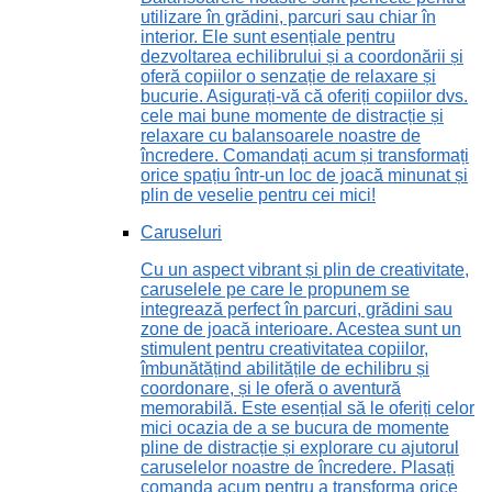
utilizare în grădini, parcuri sau chiar în
interior. Ele sunt esențiale pentru
dezvoltarea echilibrului și a coordonării și
oferă copiilor o senzație de relaxare și
bucurie. Asigurați-vă că oferiți copiilor dvs.
cele mai bune momente de distracție și
relaxare cu balansoarele noastre de
încredere. Comandați acum și transformați
orice spațiu într-un loc de joacă minunat și
plin de veselie pentru cei mici!
Caruseluri
Cu un aspect vibrant și plin de creativitate,
caruselele pe care le propunem se
integrează perfect în parcuri, grădini sau
zone de joacă interioare. Acestea sunt un
stimulent pentru creativitatea copiilor,
îmbunătățind abilitățile de echilibru și
coordonare, și le oferă o aventură
memorabilă. Este esențial să le oferiți celor
mici ocazia de a se bucura de momente
pline de distracție și explorare cu ajutorul
caruselelor noastre de încredere. Plasați
comanda acum pentru a transforma orice