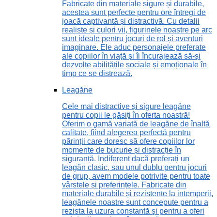
Fabricate din materiale sigure și durabile,
acestea sunt perfecte pentru ore întregi de
joacă captivantă și distractivă. Cu detalii
realiste și culori vii, figurinele noastre pe arc
sunt ideale pentru jocuri de rol și aventuri
imaginare. Ele aduc personajele preferate
ale copiilor în viață și îi încurajează să-și
dezvolte abilitățile sociale și emoționale în
timp ce se distrează.
Leagăne
Cele mai distractive și sigure leagăne
pentru copii le găsiți în oferta noastră!
Oferim o gamă variată de leagăne de înaltă
calitate, fiind alegerea perfectă pentru
părinții care doresc să ofere copiilor lor
momente de bucurie și distracție în
siguranță. Indiferent dacă preferați un
leagăn clasic, sau unul dublu pentru jocuri
de grup, avem modele potrivite pentru toate
vârstele și preferințele. Fabricate din
materiale durabile și rezistente la intemperii,
leagănele noastre sunt concepute pentru a
rezista la uzura constantă și pentru a oferi