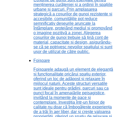
menținerea curățeniei și a ordinii în spațiile
urbane și parcuri. Prin amplasarea
strategică a coșurilor de gunoi rezistente și
accesibile, comunitățile pot reduce
semnificativ deșeurile aruncate la
întâmplare, protejând mediul și promovând
o imagine pozitivă a zonei. Alegerea
coșurilor de gunoi trebuie să țină cont de
material, capacitate și design, asigurându-
se că se potrivesc nevoilor spațiului și sunt
ușor de utilizat de către public.
Foișoare
Foișoarele adaugă un element de eleganță
și funcționalitate oricărui spațiu exterior,
oferind un loc de adăpost și relaxare în
mijlocul naturii. Aceste structuri versatile
sunt ideale pentru grădini, parcuri sau ca
punct focal în amenajările peisagistice,
invitând la momente de pace și
contemplare. Investiția într-un foișor de
calitate nu doar că îmbogățește experiența
de a trăi în aer liber, dar și crește valoarea
proprietății, oferind un spațiu de relaxare și