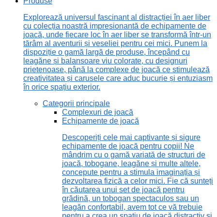
Produse
Explorează universul fascinant al distracției în aer liber
cu colecția noastră impresionantă de echipamente de
joacă, unde fiecare loc în aer liber se transformă într-un
tărâm al aventurii și veseliei pentru cei mici. Punem la
dispoziție o gamă largă de produse, începând cu
leagăne și balansoare viu colorate, cu designuri
prietenoase, până la complexe de joacă ce stimulează
creativitatea și carusele care aduc bucurie și entuziasm
în orice spațiu exterior.
Categorii principale
Complexuri de joacă
Echipamente de joacă
Descoperiți cele mai captivante și sigure
echipamente de joacă pentru copii! Ne
mândrim cu o gamă variată de structuri de
joacă, tobogane, leagăne și multe altele,
concepute pentru a stimula imaginația și
dezvoltarea fizică a celor mici. Fie că sunteți
în căutarea unui set de joacă pentru
grădină, un tobogan spectaculos sau un
leagăn confortabil, avem tot ce vă trebuie
pentru a crea un spațiu de joacă distractiv și