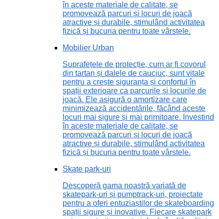
în aceste materiale de calitate, se
promovează parcuri și locuri de joacă
atractive și durabile, stimulând activitatea
fizică și bucuria pentru toate vârstele.
Mobilier Urban
Suprafețele de protecție, cum ar fi covorul
din tartan și dalele de cauciuc, sunt vitale
pentru a crește siguranța și confortul în
spații exterioare ca parcurile și locurile de
joacă. Ele asigură o amortizare care
minimizează accidentările, făcând aceste
locuri mai sigure și mai primitoare. Investind
în aceste materiale de calitate, se
promovează parcuri și locuri de joacă
atractive și durabile, stimulând activitatea
fizică și bucuria pentru toate vârstele.
Skate park-uri
Descoperă gama noastră variată de
skatepark-uri și pumptrack-uri, proiectate
pentru a oferi entuziaștilor de skateboarding
spații sigure și inovative. Fiecare skatepark