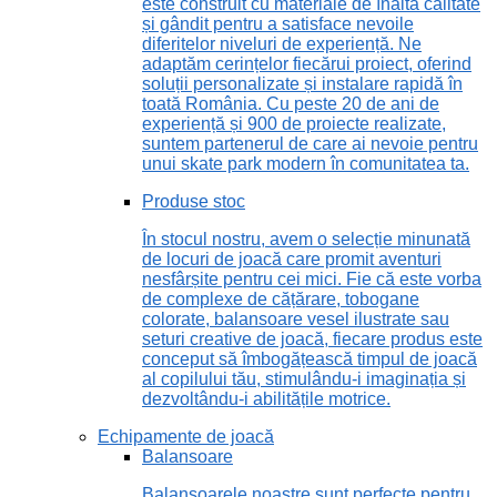
este construit cu materiale de înaltă calitate
și gândit pentru a satisface nevoile
diferitelor niveluri de experiență. Ne
adaptăm cerințelor fiecărui proiect, oferind
soluții personalizate și instalare rapidă în
toată România. Cu peste 20 de ani de
experiență și 900 de proiecte realizate,
suntem partenerul de care ai nevoie pentru
unui skate park modern în comunitatea ta.
Produse stoc
În stocul nostru, avem o selecție minunată
de locuri de joacă care promit aventuri
nesfârșite pentru cei mici. Fie că este vorba
de complexe de cățărare, tobogane
colorate, balansoare vesel ilustrate sau
seturi creative de joacă, fiecare produs este
conceput să îmbogățească timpul de joacă
al copilului tău, stimulându-i imaginația și
dezvoltându-i abilitățile motrice.
Echipamente de joacă
Balansoare
Balansoarele noastre sunt perfecte pentru