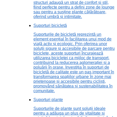
structuri adaugă un strat de confort și stil,
fiind perfecte pentru a defini zone de lounge
sau pentru a susține plante cățărătoare,
oferind umbră și intimitate.
Suporturi bicicletă
Suporturile de bicicletă reprezintă un
element esențial în facilitarea unui mod de
viață activ și ecologic. Prin oferirea unor
soluții sigure și accesibile de parcare pentru
biciclete, aceste suporturi încurajează
utilizarea bicicletei ca mijloc de transport,
contribuind la reducerea aglomerației și a
poluării în orașe. Investiția în suporturi de
bicicletă de calitate este un pas important în
transformarea spațiilor urbane în zone mai
prietenoase și accesibile pentru cicliști,
promovând sănătatea și sustenabilitatea în
comunitate.
Suporturi plante
Suporturile de plante sunt soluții ideale
pentru a adăuga un plus de vitalitate și