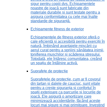
sigur pentru copiii dvs. Echipamentele
noastre de joacă sunt fabricate din
materiale durabile și sunt testate pentru a
asigura conformitatea cu cele mai înalte
standarde de siguranță.
Echipamente fitness de exterior
Echipamentele de fitness exterior oferă o
cale eficientă și accesibilă pentru exerciții în
natură, îmbinând avantajele mișcării cu
aerul curat pentru a sprijini sănătatea inimii,
tonifierea mușchilor și scăderea stresului.
Totodată, ele întăresc comunitatea, creând
un spațiu de întâlnire activă.
Suprafețe de protecție
Suprafețele de protecție, cum ar fi covorul
din tartan și dalele de cauciuc, sunt vitale
pentru a crește siguranța și confortul în
spații exterioare ca parcurile și locurile de
joacă. Ele asigură o amortizare care
minimizează accidentările, făcând aceste
locuri mai sigure și mai primitoare. Investind