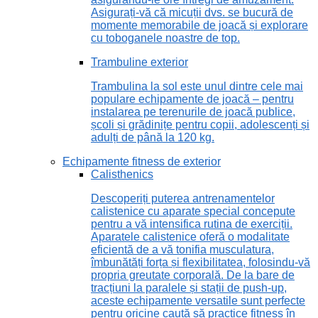
Asigurați-vă că micuții dvs. se bucură de
momente memorabile de joacă și explorare
cu toboganele noastre de top.
Trambuline exterior
Trambulina la sol este unul dintre cele mai
populare echipamente de joacă – pentru
instalarea pe terenurile de joacă publice,
școli și grădinițe pentru copii, adolescenți și
adulți de până la 120 kg.
Echipamente fitness de exterior
Calisthenics
Descoperiți puterea antrenamentelor
calistenice cu aparate special concepute
pentru a vă intensifica rutina de exerciții.
Aparatele calistenice oferă o modalitate
eficientă de a vă tonifia musculatura,
îmbunătăți forța și flexibilitatea, folosindu-vă
propria greutate corporală. De la bare de
tracțiuni la paralele și stații de push-up,
aceste echipamente versatile sunt perfecte
pentru oricine caută să practice fitness în