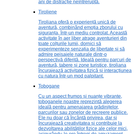
ani de distracție neîntreruptă.
Tiroliene
Tiroliana oferă o experiență unică de
aventură, combinând emoția zborului cu
siguranța, într-un mediu controlat. Această
activitate în aer liber atrage aventurieri din
toate colțurile lumii, dornici să
experimenteze senzația de libertate și să
admire peisajele naturale dintr-o
perspectivă diferită. Ideală pentru parcuri de
aventură, tabere și zone turistice, tiroliana
încurajează activitatea fizică și interacțiunea
cu natura într-un mod palpitant.
Tobogane
Cu un aspect frumos și nuanțe vibrante,
toboganele noastre reprezintă alegerea
ideală pentru amenajarea grădinițelor,
parcurilor sau zonelor de recreere publice.
Ele nu doar că încântă privirea, dar și
încurajează creativitatea și contribuie la
dezvoltarea abilităților fizice ale celor mici,
asigurându-le ore întregi de amuzament.