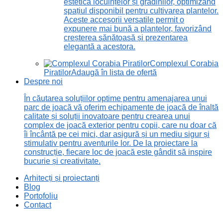
estetică locuințelor și grădinilor, optimizând
spațiul disponibil pentru cultivarea plantelor.
Aceste accesorii versatile permit o
expunere mai bună a plantelor, favorizând
creșterea sănătoasă și prezentarea
elegantă a acestora.
Complexul Corabia
Piratilor
Adaugă în lista de ofertă
Despre noi
În căutarea soluțiilor optime pentru amenajarea unui
parc de joacă vă oferim echipamente de joacă de înaltă
calitate și soluții inovatoare pentru crearea unui
complex de joacă exterior pentru copii, care nu doar că
îi încântă pe cei mici, dar asigură și un mediu sigur și
stimulativ pentru aventurile lor. De la proiectare la
construcție, fiecare loc de joacă este gândit să inspire
bucurie și creativitate.
Arhitecți și proiectanți
Blog
Portofoliu
Contact