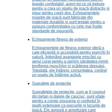
leagăn confortabil, avem tot ce vă trebuie
pentru a crea un spațiu de joacă distractiv și
sigur pentru copiii dvs. Echipamentele
noastre de joacă sunt fabricate din
materiale durabile și sunt testate pentru a
asigura conformitatea cu cele mai înalte
standarde de siguranță.
Echipamente fitness de exterior
Echipamentele de fitness exterior oferă o
cale eficientă și accesibilă pentru exerciții în
natură, îmbinând avantajele mișcării cu
aerul curat pentru a sprijini sănătatea inimii,
tonifierea mușchilor și scăderea stresului.
Totodată, ele întăresc comunitatea, creând
un spațiu de întâlnire activă.
Suprafețe de protecție
Suprafețele de protecție, cum ar fi covorul
din tartan și dalele de cauciuc, sunt vitale
pentru a crește siguranța și confortul în
spații exterioare ca parcurile și locurile de
joacă. Ele asigură o amortizare care