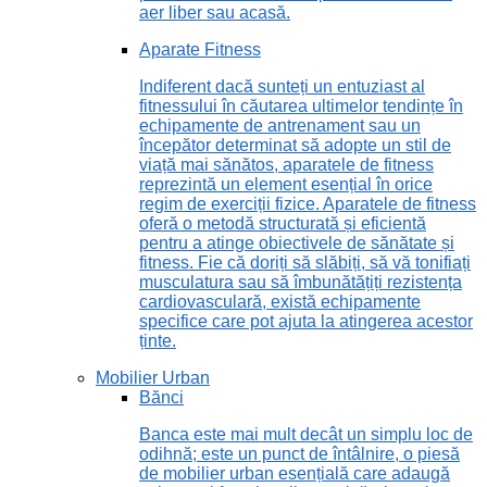
aer liber sau acasă.
Aparate Fitness
Indiferent dacă sunteți un entuziast al
fitnessului în căutarea ultimelor tendințe în
echipamente de antrenament sau un
începător determinat să adopte un stil de
viață mai sănătos, aparatele de fitness
reprezintă un element esențial în orice
regim de exerciții fizice. Aparatele de fitness
oferă o metodă structurată și eficientă
pentru a atinge obiectivele de sănătate și
fitness. Fie că doriți să slăbiți, să vă tonifiați
musculatura sau să îmbunătățiți rezistența
cardiovasculară, există echipamente
specifice care pot ajuta la atingerea acestor
ținte.
Mobilier Urban
Bănci
Banca este mai mult decât un simplu loc de
odihnă; este un punct de întâlnire, o piesă
de mobilier urban esențială care adaugă