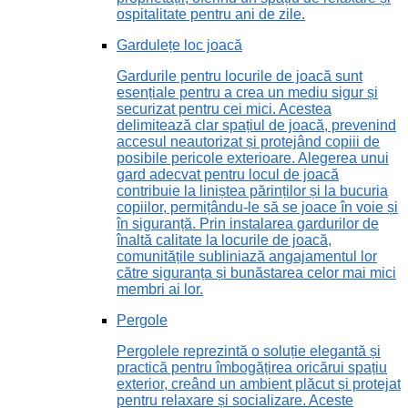
ospitalitate pentru ani de zile.
Gardulețe loc joacă
Gardurile pentru locurile de joacă sunt
esențiale pentru a crea un mediu sigur și
securizat pentru cei mici. Acestea
delimitează clar spațiul de joacă, prevenind
accesul neautorizat și protejând copiii de
posibile pericole exterioare. Alegerea unui
gard adecvat pentru locul de joacă
contribuie la liniștea părinților și la bucuria
copiilor, permițându-le să se joace în voie și
în siguranță. Prin instalarea gardurilor de
înaltă calitate la locurile de joacă,
comunitățile subliniază angajamentul lor
către siguranța și bunăstarea celor mai mici
membri ai lor.
Pergole
Pergolele reprezintă o soluție elegantă și
practică pentru îmbogățirea oricărui spațiu
exterior, creând un ambient plăcut și protejat
pentru relaxare și socializare. Aceste