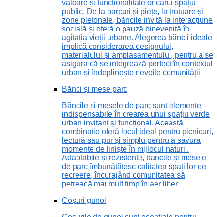
valoare și funcționalitate oricărui spațiu
public. De la parcuri și piețe, la trotuare și
zone pietonale, băncile invită la interacțiune
socială și oferă o pauză binevenită în
agitația vieții urbane. Alegerea băncii ideale
implică considerarea designului,
materialului și amplasamentului, pentru a se
asigura că se integrează perfect în contextul
urban și îndeplinește nevoile comunității.
Bănci și mese parc
Băncile și mesele de parc sunt elemente
indispensabile în crearea unui spațiu verde
urban invitant și funcțional. Această
combinație oferă locul ideal pentru picnicuri,
lectură sau pur și simplu pentru a savura
momente de liniște în mijlocul naturii.
Adaptabile și rezistente, băncile și mesele
de parc îmbunătățesc calitatea spațiilor de
recreere, încurajând comunitatea să
petreacă mai mult timp în aer liber.
Coșuri gunoi
Coșurile de gunoi sunt esențiale pentru