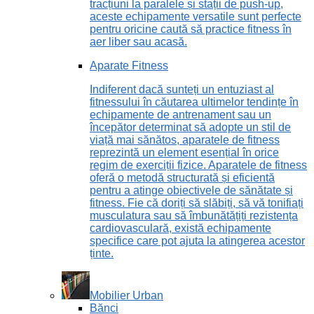
tracțiuni la paralele și stații de push-up,
aceste echipamente versatile sunt perfecte
pentru oricine caută să practice fitness în
aer liber sau acasă.
Aparate Fitness
Indiferent dacă sunteți un entuziast al
fitnessului în căutarea ultimelor tendințe în
echipamente de antrenament sau un
începător determinat să adopte un stil de
viață mai sănătos, aparatele de fitness
reprezintă un element esențial în orice
regim de exerciții fizice. Aparatele de fitness
oferă o metodă structurată și eficientă
pentru a atinge obiectivele de sănătate și
fitness. Fie că doriți să slăbiți, să vă tonifiați
musculatura sau să îmbunătățiți rezistența
cardiovasculară, există echipamente
specifice care pot ajuta la atingerea acestor
ținte.
Mobilier Urban
Bănci