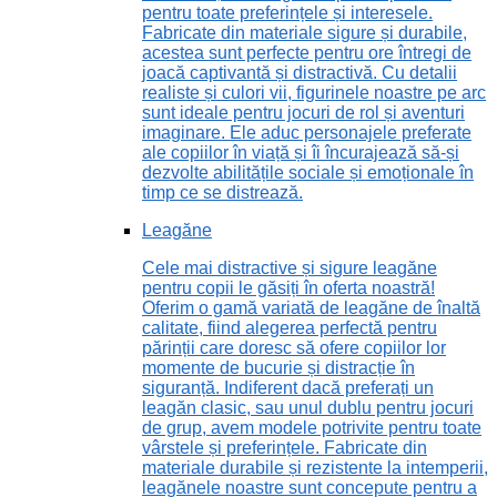
pentru toate preferințele și interesele.
Fabricate din materiale sigure și durabile,
acestea sunt perfecte pentru ore întregi de
joacă captivantă și distractivă. Cu detalii
realiste și culori vii, figurinele noastre pe arc
sunt ideale pentru jocuri de rol și aventuri
imaginare. Ele aduc personajele preferate
ale copiilor în viață și îi încurajează să-și
dezvolte abilitățile sociale și emoționale în
timp ce se distrează.
Leagăne
Cele mai distractive și sigure leagăne
pentru copii le găsiți în oferta noastră!
Oferim o gamă variată de leagăne de înaltă
calitate, fiind alegerea perfectă pentru
părinții care doresc să ofere copiilor lor
momente de bucurie și distracție în
siguranță. Indiferent dacă preferați un
leagăn clasic, sau unul dublu pentru jocuri
de grup, avem modele potrivite pentru toate
vârstele și preferințele. Fabricate din
materiale durabile și rezistente la intemperii,
leagănele noastre sunt concepute pentru a