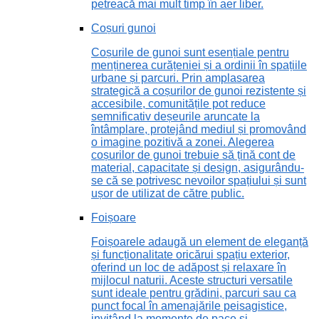
petreacă mai mult timp în aer liber.
Coșuri gunoi
Coșurile de gunoi sunt esențiale pentru
menținerea curățeniei și a ordinii în spațiile
urbane și parcuri. Prin amplasarea
strategică a coșurilor de gunoi rezistente și
accesibile, comunitățile pot reduce
semnificativ deșeurile aruncate la
întâmplare, protejând mediul și promovând
o imagine pozitivă a zonei. Alegerea
coșurilor de gunoi trebuie să țină cont de
material, capacitate și design, asigurându-
se că se potrivesc nevoilor spațiului și sunt
ușor de utilizat de către public.
Foișoare
Foișoarele adaugă un element de eleganță
și funcționalitate oricărui spațiu exterior,
oferind un loc de adăpost și relaxare în
mijlocul naturii. Aceste structuri versatile
sunt ideale pentru grădini, parcuri sau ca
punct focal în amenajările peisagistice,
invitând la momente de pace și