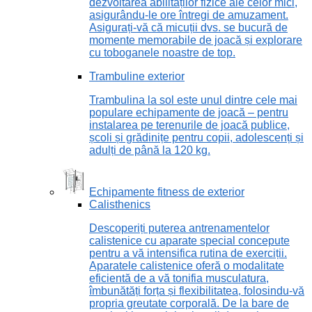
dezvoltarea abilităților fizice ale celor mici,
asigurându-le ore întregi de amuzament.
Asigurați-vă că micuții dvs. se bucură de
momente memorabile de joacă și explorare
cu toboganele noastre de top.
Trambuline exterior
Trambulina la sol este unul dintre cele mai
populare echipamente de joacă – pentru
instalarea pe terenurile de joacă publice,
școli și grădinițe pentru copii, adolescenți și
adulți de până la 120 kg.
Echipamente fitness de exterior
Calisthenics
Descoperiți puterea antrenamentelor
calistenice cu aparate special concepute
pentru a vă intensifica rutina de exerciții.
Aparatele calistenice oferă o modalitate
eficientă de a vă tonifia musculatura,
îmbunătăți forța și flexibilitatea, folosindu-vă
propria greutate corporală. De la bare de