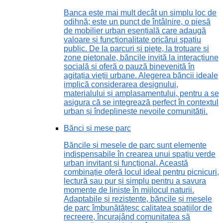
Banca este mai mult decât un simplu loc de
odihnă; este un punct de întâlnire, o piesă
de mobilier urban esențială care adaugă
valoare și funcționalitate oricărui spațiu
public. De la parcuri și piețe, la trotuare și
zone pietonale, băncile invită la interacțiune
socială și oferă o pauză binevenită în
agitația vieții urbane. Alegerea băncii ideale
implică considerarea designului,
materialului și amplasamentului, pentru a se
asigura că se integrează perfect în contextul
urban și îndeplinește nevoile comunității.
Bănci și mese parc
Băncile și mesele de parc sunt elemente
indispensabile în crearea unui spațiu verde
urban invitant și funcțional. Această
combinație oferă locul ideal pentru picnicuri,
lectură sau pur și simplu pentru a savura
momente de liniște în mijlocul naturii.
Adaptabile și rezistente, băncile și mesele
de parc îmbunătățesc calitatea spațiilor de
recreere, încurajând comunitatea să