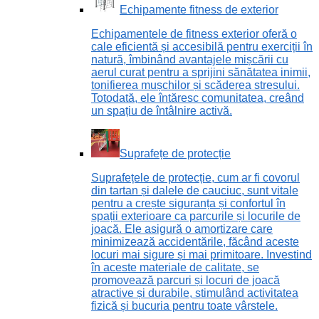
Echipamente fitness de exterior
Echipamentele de fitness exterior oferă o
cale eficientă și accesibilă pentru exerciții în
natură, îmbinând avantajele mișcării cu
aerul curat pentru a sprijini sănătatea inimii,
tonifierea mușchilor și scăderea stresului.
Totodată, ele întăresc comunitatea, creând
un spațiu de întâlnire activă.
Suprafețe de protecție
Suprafețele de protecție, cum ar fi covorul
din tartan și dalele de cauciuc, sunt vitale
pentru a crește siguranța și confortul în
spații exterioare ca parcurile și locurile de
joacă. Ele asigură o amortizare care
minimizează accidentările, făcând aceste
locuri mai sigure și mai primitoare. Investind
în aceste materiale de calitate, se
promovează parcuri și locuri de joacă
atractive și durabile, stimulând activitatea
fizică și bucuria pentru toate vârstele.