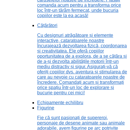
comanda acum pentru a transforma orice
loc într-un tărâm fermecat, unde bucuria
copiilor este la ea acasă!
Cățărători
Cu designuri atrăgătoare și elemente
interactive, cataratoarele noastre
încurajează dezvoltarea fizică, coordonarea
și creativitatea. Ele oferă copiilor
oportunitatea de a explora, de a se cățăra și
de a-și dezvolta abilitățile motorii într-un
mediu distractiv și sigur. Asigurați-vă că
oferiți copiilor dvs. aventura și stimularea de
care au nevoie cu cataratoarele noastre de
încredere. Comandați acum și transformați
orice spațiu într-un loc de explorare și
bucurie pentru cei mici!
Echipamente echilibru
Figurine
Fie că sunt pasionați de supereroi,
personaje de desene animate sau animale
adorabile, avem figurine pe arc potrivite