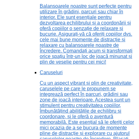
Balansoarele noastre sunt perfecte pentru
utilizare în grădini, parcuri sau chiar în
interior. Ele sunt esențiale pentru
dezvoltarea echilibrului și a coordonării și
oferă copiilor o senzație de relaxare și
bucurie. Asigurați-vă că oferiți copiilor dvs.
cele mai bune momente de distracție și
relaxare cu balansoarele noastre de
încredere. Comandați acum și transformați
orice spațiu într-un loc de joacă minunat și
plin de veselie pentru cei mici!
Caruseluri
Cu un aspect vibrant și plin de creativitate,
caruselele pe care le propunem se
integrează perfect în parcuri, grădini sau
zone de joacă interioare. Acestea sunt un
stimulent pentru creativitatea copiilor,
îmbunătățind abilitățile de echilibru și
coordonare, și le oferă o aventură
memorabilă. Este esențial să le oferiți celor
mici ocazia de a se bucura de momente
pline de distracție și explorare cu ajutorul
caruselelor noastre de încredere. Plasați