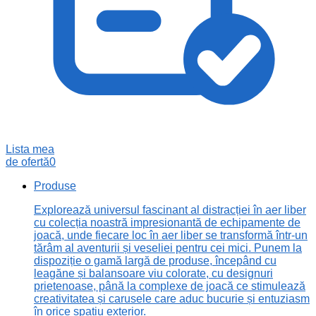
Lista mea
de ofertă
0
Produse
Explorează universul fascinant al distracției în aer liber
cu colecția noastră impresionantă de echipamente de
joacă, unde fiecare loc în aer liber se transformă într-un
tărâm al aventurii și veseliei pentru cei mici. Punem la
dispoziție o gamă largă de produse, începând cu
leagăne și balansoare viu colorate, cu designuri
prietenoase, până la complexe de joacă ce stimulează
creativitatea și carusele care aduc bucurie și entuziasm
în orice spațiu exterior.