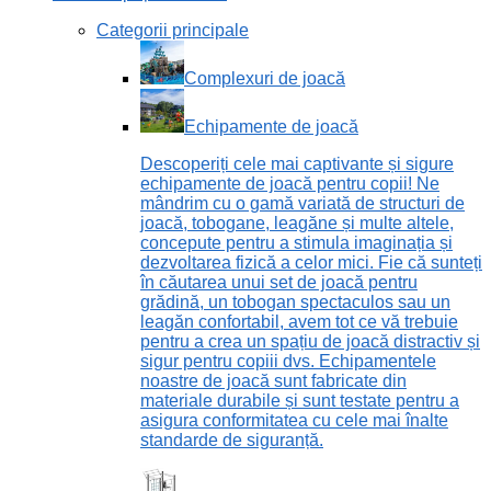
Categorii principale
Complexuri de joacă
Echipamente de joacă
Descoperiți cele mai captivante și sigure
echipamente de joacă pentru copii! Ne
mândrim cu o gamă variată de structuri de
joacă, tobogane, leagăne și multe altele,
concepute pentru a stimula imaginația și
dezvoltarea fizică a celor mici. Fie că sunteți
în căutarea unui set de joacă pentru
grădină, un tobogan spectaculos sau un
leagăn confortabil, avem tot ce vă trebuie
pentru a crea un spațiu de joacă distractiv și
sigur pentru copiii dvs. Echipamentele
noastre de joacă sunt fabricate din
materiale durabile și sunt testate pentru a
asigura conformitatea cu cele mai înalte
standarde de siguranță.