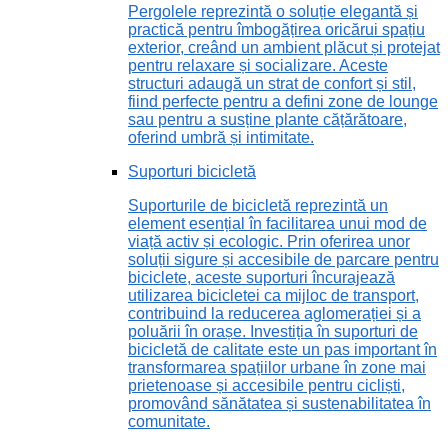
Pergolele reprezintă o soluție elegantă și
practică pentru îmbogățirea oricărui spațiu
exterior, creând un ambient plăcut și protejat
pentru relaxare și socializare. Aceste
structuri adaugă un strat de confort și stil,
fiind perfecte pentru a defini zone de lounge
sau pentru a susține plante cățărătoare,
oferind umbră și intimitate.
Suporturi bicicletă
Suporturile de bicicletă reprezintă un
element esențial în facilitarea unui mod de
viață activ și ecologic. Prin oferirea unor
soluții sigure și accesibile de parcare pentru
biciclete, aceste suporturi încurajează
utilizarea bicicletei ca mijloc de transport,
contribuind la reducerea aglomerației și a
poluării în orașe. Investiția în suporturi de
bicicletă de calitate este un pas important în
transformarea spațiilor urbane în zone mai
prietenoase și accesibile pentru cicliști,
promovând sănătatea și sustenabilitatea în
comunitate.