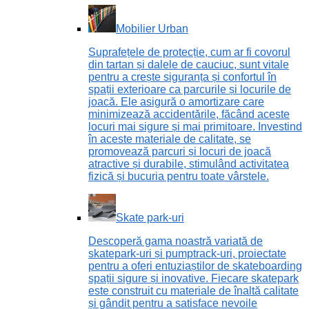
Mobilier Urban
Suprafețele de protecție, cum ar fi covorul
din tartan și dalele de cauciuc, sunt vitale
pentru a crește siguranța și confortul în
spații exterioare ca parcurile și locurile de
joacă. Ele asigură o amortizare care
minimizează accidentările, făcând aceste
locuri mai sigure și mai primitoare. Investind
în aceste materiale de calitate, se
promovează parcuri și locuri de joacă
atractive și durabile, stimulând activitatea
fizică și bucuria pentru toate vârstele.
Skate park-uri
Descoperă gama noastră variată de
skatepark-uri și pumptrack-uri, proiectate
pentru a oferi entuziaștilor de skateboarding
spații sigure și inovative. Fiecare skatepark
este construit cu materiale de înaltă calitate
și gândit pentru a satisface nevoile