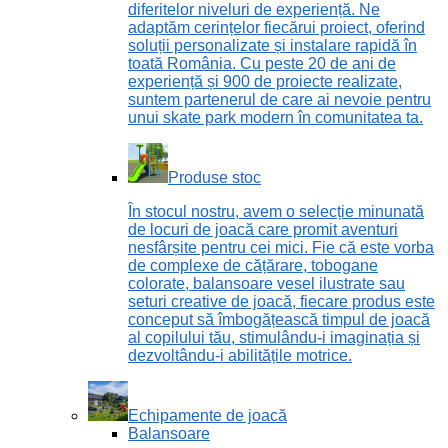
diferitelor niveluri de experiență. Ne
adaptăm cerințelor fiecărui proiect, oferind
soluții personalizate și instalare rapidă în
toată România. Cu peste 20 de ani de
experiență și 900 de proiecte realizate,
suntem partenerul de care ai nevoie pentru
unui skate park modern în comunitatea ta.
Produse stoc
În stocul nostru, avem o selecție minunată
de locuri de joacă care promit aventuri
nesfârșite pentru cei mici. Fie că este vorba
de complexe de cățărare, tobogane
colorate, balansoare vesel ilustrate sau
seturi creative de joacă, fiecare produs este
conceput să îmbogățească timpul de joacă
al copilului tău, stimulându-i imaginația și
dezvoltându-i abilitățile motrice.
Echipamente de joacă
Balansoare