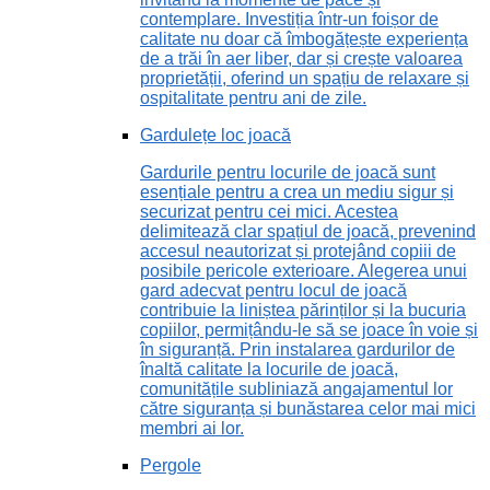
contemplare. Investiția într-un foișor de
calitate nu doar că îmbogățește experiența
de a trăi în aer liber, dar și crește valoarea
proprietății, oferind un spațiu de relaxare și
ospitalitate pentru ani de zile.
Gardulețe loc joacă
Gardurile pentru locurile de joacă sunt
esențiale pentru a crea un mediu sigur și
securizat pentru cei mici. Acestea
delimitează clar spațiul de joacă, prevenind
accesul neautorizat și protejând copiii de
posibile pericole exterioare. Alegerea unui
gard adecvat pentru locul de joacă
contribuie la liniștea părinților și la bucuria
copiilor, permițându-le să se joace în voie și
în siguranță. Prin instalarea gardurilor de
înaltă calitate la locurile de joacă,
comunitățile subliniază angajamentul lor
către siguranța și bunăstarea celor mai mici
membri ai lor.
Pergole