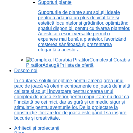
Suporturi plante
Suporturile de plante sunt soluții ideale
pentru a adăuga un plus de vitalitate și
estetică locuințelor și grădinilor, optimizând
spațiul disponibil pentru cultivarea plantelor.
Aceste accesorii versatile permit o
expunere mai bună a plantelor, favorizând
creșterea sănătoasă și prezentarea
elegantă a acestora.
Complexul Corabia
Piratilor
Adaugă în lista de ofertă
Despre noi
În căutarea soluțiilor optime pentru amenajarea unui
parc de joacă vă oferim echipamente de joacă de înaltă
calitate și soluții inovatoare pentru crearea unui
complex de joacă exterior pentru copii, care nu doar că
îi încântă pe cei mici, dar asigură și un mediu sigur și
stimulativ pentru aventurile lor. De la proiectare la
construcție, fiecare loc de joacă este gândit să inspire
bucurie și creativitate.
Arhitecți și proiectanți