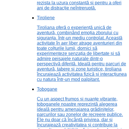
rezista la uzura constantă și pentru a oferi
ani de distracție neîntreruptă.
Tiroliene
Tiroliana oferă o experiență unică de
aventură, combinând emoția zborului cu
siguranța, într-un mediu controlat. Această
activitate în aer liber atrage aventurieri din
toate colțurile lumii, dornici să
experimenteze senzația de libertate și să
admire peisajele naturale dintr-o
perspectivă diferită. Ideală pentru parcuri de
aventură, tabere și zone turistice, tiroliana
încurajează activitatea fizică și interacțiunea
cu natura într-un mod palpitant.
Tobogane
Cu un aspect frumos și nuanțe vibrante,
toboganele noastre reprezintă alegerea
ideală pentru amenajarea grădinițelor,
parcurilor sau zonelor de recreere publice.
Ele nu doar că încântă privirea, dar și
încurajează creativitatea și contribuie la