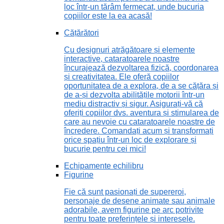
loc într-un tărâm fermecat, unde bucuria
copiilor este la ea acasă!
Cățărători
Cu designuri atrăgătoare și elemente
interactive, cataratoarele noastre
încurajează dezvoltarea fizică, coordonarea
și creativitatea. Ele oferă copiilor
oportunitatea de a explora, de a se cățăra și
de a-și dezvolta abilitățile motorii într-un
mediu distractiv și sigur. Asigurați-vă că
oferiți copiilor dvs. aventura și stimularea de
care au nevoie cu cataratoarele noastre de
încredere. Comandați acum și transformați
orice spațiu într-un loc de explorare și
bucurie pentru cei mici!
Echipamente echilibru
Figurine
Fie că sunt pasionați de supereroi,
personaje de desene animate sau animale
adorabile, avem figurine pe arc potrivite
pentru toate preferințele și interesele.