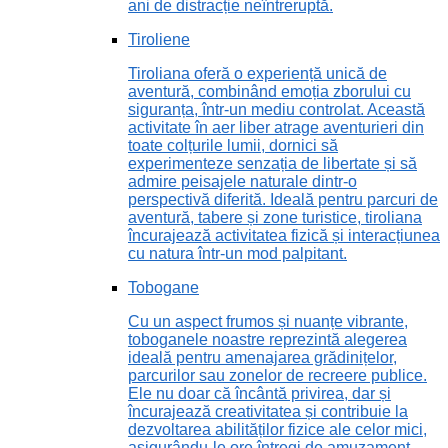
ani de distracție neîntreruptă.
Tiroliene
Tiroliana oferă o experiență unică de
aventură, combinând emoția zborului cu
siguranța, într-un mediu controlat. Această
activitate în aer liber atrage aventurieri din
toate colțurile lumii, dornici să
experimenteze senzația de libertate și să
admire peisajele naturale dintr-o
perspectivă diferită. Ideală pentru parcuri de
aventură, tabere și zone turistice, tiroliana
încurajează activitatea fizică și interacțiunea
cu natura într-un mod palpitant.
Tobogane
Cu un aspect frumos și nuanțe vibrante,
toboganele noastre reprezintă alegerea
ideală pentru amenajarea grădinițelor,
parcurilor sau zonelor de recreere publice.
Ele nu doar că încântă privirea, dar și
încurajează creativitatea și contribuie la
dezvoltarea abilităților fizice ale celor mici,
asigurându-le ore întregi de amuzament.