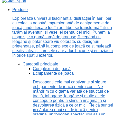
Produse
Explorează universul fascinant al distracției în aer liber
cu colecția noastră impresionantă de echipamente de
joacă, unde fiecare loc în aer liber se transformă într-un
tărâm al aventurii și veseliei pentru cei mici. Punem la
dispoziție o gamă largă de produse, începând cu
leagăne și balansoare viu colorate, cu designuri
prietenoase, până la complexe de joacă ce stimulează
creativitatea și carusele care aduc bucurie și entuziasm
în orice spațiu exterior.
Categorii principale
Complexuri de joacă
Echipamente de joacă
Descoperiți cele mai captivante și sigure
echipamente de joacă pentru copii! Ne
mândrim cu o gamă variată de structuri de
joacă, tobogane, leagăne și multe altele,
concepute pentru a stimula imaginația și
dezvoltarea fizică a celor mici. Fie că sunteți
în căutarea unui set de joacă pentru
grădină, un tobogan spectaculos sau un