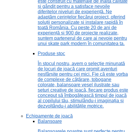
este construit cu materiale de înaltă calitate
și gândit pentru a satisface nevoile
diferitelor niveluri de experiență. Ne
adaptăm cerințelor fiecărui proiect, oferind
soluții personalizate și instalare rapidă în
toată România. Cu peste 20 de ani de
experiență și 900 de proiecte realizate,
suntem partenerul de care ai nevoie pentru
unui skate park modern în comunitatea ta.
Produse stoc
În stocul nostru, avem o selecție minunată
de locuri de joacă care promit aventuri
nesfârșite pentru cei mici. Fie că este vorba
de complexe de cățărare, tobogane
colorate, balansoare vesel ilustrate sau
seturi creative de joacă, fiecare produs este
conceput să îmbogățească timpul de joacă
al copilului tău, stimulându-i imaginația și
dezvoltându-i abilitățile motrice.
Echipamente de joacă
Balansoare
Balansoarele noastre sunt perfecte pentru