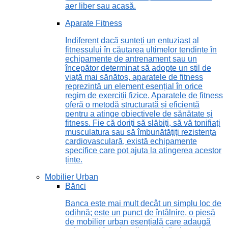
aer liber sau acasă.
Aparate Fitness
Indiferent dacă sunteți un entuziast al
fitnessului în căutarea ultimelor tendințe în
echipamente de antrenament sau un
începător determinat să adopte un stil de
viață mai sănătos, aparatele de fitness
reprezintă un element esențial în orice
regim de exerciții fizice. Aparatele de fitness
oferă o metodă structurată și eficientă
pentru a atinge obiectivele de sănătate și
fitness. Fie că doriți să slăbiți, să vă tonifiați
musculatura sau să îmbunătățiți rezistența
cardiovasculară, există echipamente
specifice care pot ajuta la atingerea acestor
ținte.
Mobilier Urban
Bănci
Banca este mai mult decât un simplu loc de
odihnă; este un punct de întâlnire, o piesă
de mobilier urban esențială care adaugă