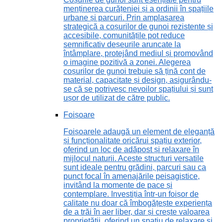
menținerea curățeniei și a ordinii în spațiile
urbane și parcuri. Prin amplasarea
strategică a coșurilor de gunoi rezistente și
accesibile, comunitățile pot reduce
semnificativ deșeurile aruncate la
întâmplare, protejând mediul și promovând
o imagine pozitivă a zonei. Alegerea
coșurilor de gunoi trebuie să țină cont de
material, capacitate și design, asigurându-
se că se potrivesc nevoilor spațiului și sunt
ușor de utilizat de către public.
Foișoare
Foișoarele adaugă un element de eleganță
și funcționalitate oricărui spațiu exterior,
oferind un loc de adăpost și relaxare în
mijlocul naturii. Aceste structuri versatile
sunt ideale pentru grădini, parcuri sau ca
punct focal în amenajările peisagistice,
invitând la momente de pace și
contemplare. Investiția într-un foișor de
calitate nu doar că îmbogățește experiența
de a trăi în aer liber, dar și crește valoarea
proprietății, oferind un spațiu de relaxare și