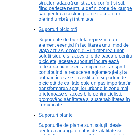
structuri adaugă un strat de confort și stil,
fiind perfecte pentru a defini zone de lounge
sau pentru a susține plante cățărătoare,
oferind umbră și intimitate.
Suporturi bicicletă
Suporturile de bicicletă reprezintă un
element esențial în facilitarea unui mod de
viață activ și ecologic. Prin oferirea unor
soluții sigure și accesibile de parcare pentru
biciclete, aceste suporturi încurajează
utilizarea bicicletei ca mijloc de transport,
contribuind la reducerea aglomerației și a
poluării în orașe. Investiția în suporturi de
bicicletă de calitate este un pas important în
transformarea spațiilor urbane în zone mai
prietenoase și accesibile pentru cicliști,
promovând sănătatea și sustenabilitatea în
comunitate.
Suporturi plante
Suporturile de plante sunt soluții ideale
pentru a adăuga un plus de vitalitate și