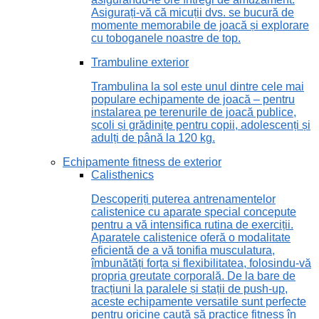
Asigurați-vă că micuții dvs. se bucură de
momente memorabile de joacă și explorare
cu toboganele noastre de top.
Trambuline exterior
Trambulina la sol este unul dintre cele mai
populare echipamente de joacă – pentru
instalarea pe terenurile de joacă publice,
școli și grădinițe pentru copii, adolescenți și
adulți de până la 120 kg.
Echipamente fitness de exterior
Calisthenics
Descoperiți puterea antrenamentelor
calistenice cu aparate special concepute
pentru a vă intensifica rutina de exerciții.
Aparatele calistenice oferă o modalitate
eficientă de a vă tonifia musculatura,
îmbunătăți forța și flexibilitatea, folosindu-vă
propria greutate corporală. De la bare de
tracțiuni la paralele și stații de push-up,
aceste echipamente versatile sunt perfecte
pentru oricine caută să practice fitness în