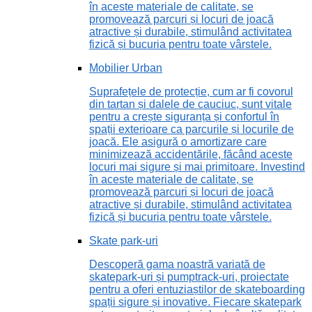
în aceste materiale de calitate, se
promovează parcuri și locuri de joacă
atractive și durabile, stimulând activitatea
fizică și bucuria pentru toate vârstele.
Mobilier Urban
Suprafețele de protecție, cum ar fi covorul
din tartan și dalele de cauciuc, sunt vitale
pentru a crește siguranța și confortul în
spații exterioare ca parcurile și locurile de
joacă. Ele asigură o amortizare care
minimizează accidentările, făcând aceste
locuri mai sigure și mai primitoare. Investind
în aceste materiale de calitate, se
promovează parcuri și locuri de joacă
atractive și durabile, stimulând activitatea
fizică și bucuria pentru toate vârstele.
Skate park-uri
Descoperă gama noastră variată de
skatepark-uri și pumptrack-uri, proiectate
pentru a oferi entuziaștilor de skateboarding
spații sigure și inovative. Fiecare skatepark