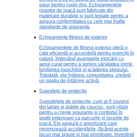
sigur pentru copiii dvs. Echipamentele
noastre de joacă sunt fabricate din
materiale durabile și sunt testate pentru a
asigura conformitatea cu cele mai înalte
standarde de siguranță.
Echipamente fitness de exterior
Echipamentele de fitness exterior oferă o
cale eficientă și accesibilă pentru exerciții în
natură, îmbinând avantajele mișcării cu
aerul curat pentru a sprijini sănătatea inimii,
tonifierea mușchilor și scăderea stresului.
Totodată, ele întăresc comunitatea, creând
un spațiu de întâlnire activă.
Suprafețe de protecție
Suprafețele de protecție, cum ar fi covorul
din tartan și dalele de cauciuc, sunt vitale
pentru a crește siguranța și confortul în
spații exterioare ca parcurile și locurile de
joacă. Ele asigură o amortizare care
minimizează accidentările, făcând aceste
locuri mai sigure și mai primitoare. Investind