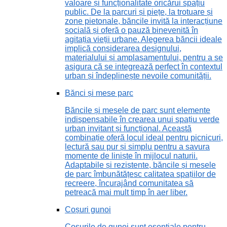
valoare și funcționalitate oricărui spațiu
public. De la parcuri și piețe, la trotuare și
zone pietonale, băncile invită la interacțiune
socială și oferă o pauză binevenită în
agitația vieții urbane. Alegerea băncii ideale
implică considerarea designului,
materialului și amplasamentului, pentru a se
asigura că se integrează perfect în contextul
urban și îndeplinește nevoile comunității.
Bănci și mese parc
Băncile și mesele de parc sunt elemente
indispensabile în crearea unui spațiu verde
urban invitant și funcțional. Această
combinație oferă locul ideal pentru picnicuri,
lectură sau pur și simplu pentru a savura
momente de liniște în mijlocul naturii.
Adaptabile și rezistente, băncile și mesele
de parc îmbunătățesc calitatea spațiilor de
recreere, încurajând comunitatea să
petreacă mai mult timp în aer liber.
Coșuri gunoi
Coșurile de gunoi sunt esențiale pentru