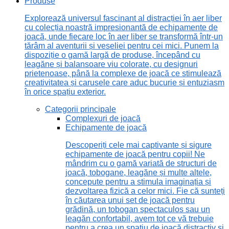
Produse
Explorează universul fascinant al distracției în aer liber
cu colecția noastră impresionantă de echipamente de
joacă, unde fiecare loc în aer liber se transformă într-un
tărâm al aventurii și veseliei pentru cei mici. Punem la
dispoziție o gamă largă de produse, începând cu
leagăne și balansoare viu colorate, cu designuri
prietenoase, până la complexe de joacă ce stimulează
creativitatea și carusele care aduc bucurie și entuziasm
în orice spațiu exterior.
Categorii principale
Complexuri de joacă
Echipamente de joacă
Descoperiți cele mai captivante și sigure
echipamente de joacă pentru copii! Ne
mândrim cu o gamă variată de structuri de
joacă, tobogane, leagăne și multe altele,
concepute pentru a stimula imaginația și
dezvoltarea fizică a celor mici. Fie că sunteți
în căutarea unui set de joacă pentru
grădină, un tobogan spectaculos sau un
leagăn confortabil, avem tot ce vă trebuie
pentru a crea un spațiu de joacă distractiv și