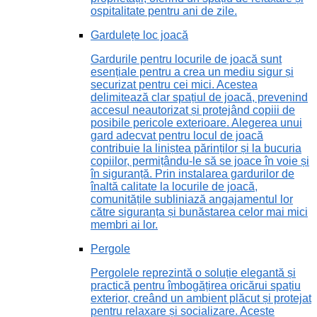
ospitalitate pentru ani de zile.
Gardulețe loc joacă
Gardurile pentru locurile de joacă sunt
esențiale pentru a crea un mediu sigur și
securizat pentru cei mici. Acestea
delimitează clar spațiul de joacă, prevenind
accesul neautorizat și protejând copiii de
posibile pericole exterioare. Alegerea unui
gard adecvat pentru locul de joacă
contribuie la liniștea părinților și la bucuria
copiilor, permițându-le să se joace în voie și
în siguranță. Prin instalarea gardurilor de
înaltă calitate la locurile de joacă,
comunitățile subliniază angajamentul lor
către siguranța și bunăstarea celor mai mici
membri ai lor.
Pergole
Pergolele reprezintă o soluție elegantă și
practică pentru îmbogățirea oricărui spațiu
exterior, creând un ambient plăcut și protejat
pentru relaxare și socializare. Aceste