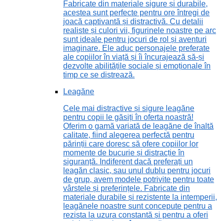
Fabricate din materiale sigure și durabile,
acestea sunt perfecte pentru ore întregi de
joacă captivantă și distractivă. Cu detalii
realiste și culori vii, figurinele noastre pe arc
sunt ideale pentru jocuri de rol și aventuri
imaginare. Ele aduc personajele preferate
ale copiilor în viață și îi încurajează să-și
dezvolte abilitățile sociale și emoționale în
timp ce se distrează.
Leagăne
Cele mai distractive și sigure leagăne
pentru copii le găsiți în oferta noastră!
Oferim o gamă variată de leagăne de înaltă
calitate, fiind alegerea perfectă pentru
părinții care doresc să ofere copiilor lor
momente de bucurie și distracție în
siguranță. Indiferent dacă preferați un
leagăn clasic, sau unul dublu pentru jocuri
de grup, avem modele potrivite pentru toate
vârstele și preferințele. Fabricate din
materiale durabile și rezistente la intemperii,
leagănele noastre sunt concepute pentru a
rezista la uzura constantă și pentru a oferi