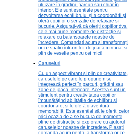
utilizare în grădini, parcuri sau chiar în
interior. Ele sunt esențiale pentru
dezvoltarea echilibrului și a coordonării și
oferă copiilor o senzație de relaxare și
bucurie. Asigurați-vă că oferiți copiilor dvs.
cele mai bune momente de distracție și
relaxare cu balansoarele noastre de
încredere. Comandați acum și transformați
orice spațiu într-un loc de joacă minunat și
plin de veselie pentru cei mici!
Caruseluri
Cu un aspect vibrant și plin de creativitate,
caruselele pe care le propunem se
integrează perfect în parcuri, grădini sau
zone de joacă interioare. Acestea sunt un
stimulent pentru creativitatea copiilor,
îmbunătățind abilitățile de echilibru și
coordonare, și le oferă o aventură
memorabilă. Este esențial să le oferiți celor
mici ocazia de a se bucura de momente
pline de distracție și explorare cu ajutorul
caruselelor noastre de încredere. Plasați
comanda acum pentru a transforma orice