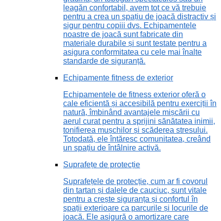
leagăn confortabil, avem tot ce vă trebuie
pentru a crea un spațiu de joacă distractiv și
sigur pentru copiii dvs. Echipamentele
noastre de joacă sunt fabricate din
materiale durabile și sunt testate pentru a
asigura conformitatea cu cele mai înalte
standarde de siguranță.
Echipamente fitness de exterior
Echipamentele de fitness exterior oferă o
cale eficientă și accesibilă pentru exerciții în
natură, îmbinând avantajele mișcării cu
aerul curat pentru a sprijini sănătatea inimii,
tonifierea mușchilor și scăderea stresului.
Totodată, ele întăresc comunitatea, creând
un spațiu de întâlnire activă.
Suprafețe de protecție
Suprafețele de protecție, cum ar fi covorul
din tartan și dalele de cauciuc, sunt vitale
pentru a crește siguranța și confortul în
spații exterioare ca parcurile și locurile de
joacă. Ele asigură o amortizare care